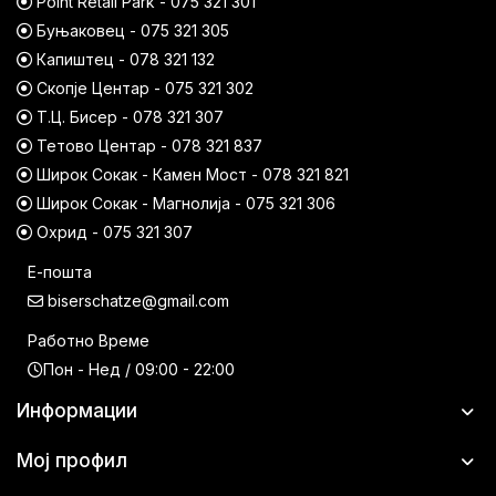
Point Retail Park - 075 321 301
Буњаковец - 075 321 305
Капиштец - 078 321 132
Скопје Центар - 075 321 302
Т.Ц. Бисер - 078 321 307
Тетово Центар - 078 321 837
Широк Сокак - Камен Мост - 078 321 821
Широк Сокак - Магнолија - 075 321 306
Охрид - 075 321 307
Е-пошта
biserschatze@gmail.com
Работно Време
Пон - Нед / 09:00 - 22:00
Информации
Мој профил