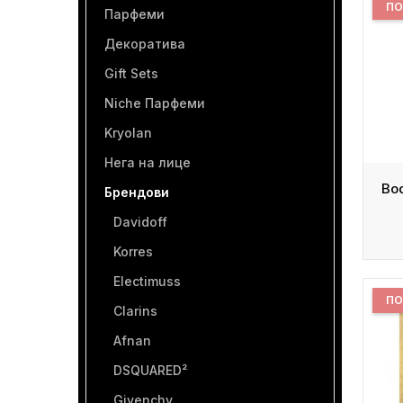
ПО
Парфеми
Декоратива
Gift Sets
Niche Парфеми
Kryolan
Нега на лице
Брендови
Davidoff
Korres
Electimuss
ПО
Clarins
Afnan
DSQUARED²
Givenchy