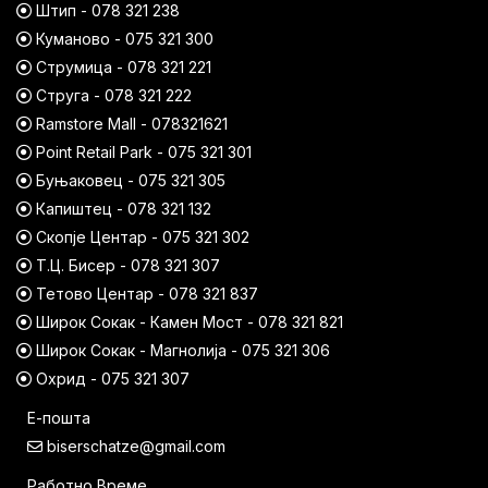
Штип - 078 321 238
Куманово - 075 321 300
Струмица - 078 321 221
Струга - 078 321 222
Ramstore Mall - 078321621
Point Retail Park - 075 321 301
Буњаковец - 075 321 305
Капиштец - 078 321 132
Скопје Центар - 075 321 302
Т.Ц. Бисер - 078 321 307
Тетово Центар - 078 321 837
Широк Сокак - Камен Мост - 078 321 821
Широк Сокак - Магнолија - 075 321 306
Охрид - 075 321 307
Е-пошта
biserschatze@gmail.com
Работно Време