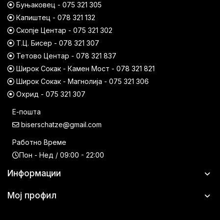
Буњаковец - 075 321 305
Капиштец - 078 321 132
Скопје Центар - 075 321 302
Т.Ц. Бисер - 078 321 307
Тетово Центар - 078 321 837
Широк Сокак - Камен Мост - 078 321 821
Широк Сокак - Магнолија - 075 321 306
Охрид - 075 321 307
Е-пошта
biserschatze@gmail.com
Работно Време
Пон - Нед / 09:00 - 22:00
Информации
Мој профил