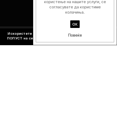
Години на Пазарот
користење на нашите услуги, се
согласувате да користиме
колачиња.
ОК
Искористете го купонскиот код
Y2026
и добијте - 15%
Повеќе
16
ПОПУСТ на сите производите кои не се веќе намалени.
Локации