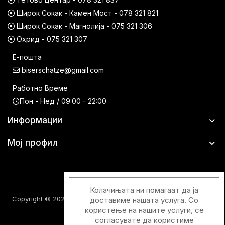
Широк Сокак - Камен Мост - 078 321 821
Широк Сокак - Магнолија - 075 321 306
Охрид - 075 321 307
Е-пошта
biserschatze@gmail.com
Работно Време
Пон - Нед / 09:00 - 22:00
Информации
Мој профил
Колачињата ни помагаат да ја
Copyright © 2026 Шатци Парфимерии. Сите права задржани.
доставиме нашата услуга. Со
користење на нашите услуги, се
согласувате да користиме