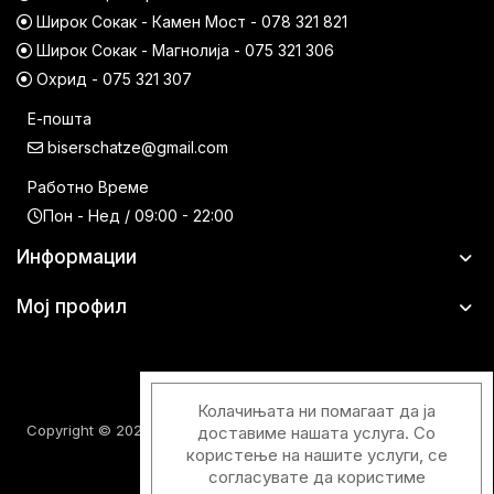
Широк Сокак - Камен Мост - 078 321 821
Широк Сокак - Магнолија - 075 321 306
Охрид - 075 321 307
Е-пошта
biserschatze@gmail.com
Работно Време
Пон - Нед / 09:00 - 22:00
Информации
Мој профил
Колачињата ни помагаат да ја
Copyright © 2026 Шатци Парфимерии. Сите права задржани.
доставиме нашата услуга. Со
користење на нашите услуги, се
согласувате да користиме