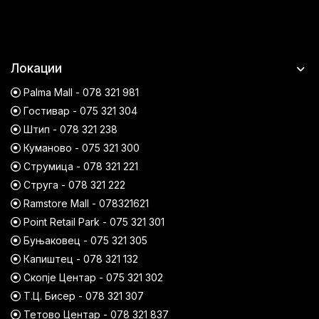
Локации
Palma Mall - 078 321 981
Гостивар - 075 321 304
Штип - 078 321 238
Куманово - 075 321 300
Струмица - 078 321 221
Струга - 078 321 222
Ramstore Mall - 078321621
Point Retail Park - 075 321 301
Буњаковец - 075 321 305
Капиштец - 078 321 132
Скопје Центар - 075 321 302
Т.Ц. Бисер - 078 321 307
Тетово Центар - 078 321 837