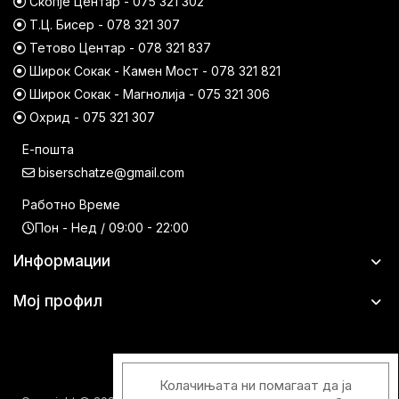
Скопје Центар - 075 321 302
Т.Ц. Бисер - 078 321 307
Тетово Центар - 078 321 837
Широк Сокак - Камен Мост - 078 321 821
Широк Сокак - Магнолија - 075 321 306
Охрид - 075 321 307
Е-пошта
biserschatze@gmail.com
Работно Време
Пон - Нед / 09:00 - 22:00
Информации
Мој профил
Колачињата ни помагаат да ја