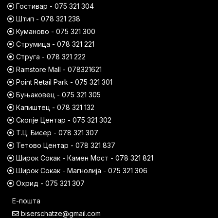
Гостивар - 075 321 304
Штип - 078 321 238
Куманово - 075 321 300
Струмица - 078 321 221
Струга - 078 321 222
Ramstore Mall - 078321621
Point Retail Park - 075 321 301
Буњаковец - 075 321 305
Капиштец - 078 321 132
Скопје Центар - 075 321 302
Т.Ц. Бисер - 078 321 307
Тетово Центар - 078 321 837
Широк Сокак - Камен Мост - 078 321 821
Широк Сокак - Магнолија - 075 321 306
Охрид - 075 321 307
Е-пошта
biserschatze@gmail.com