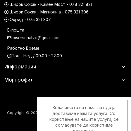
Широк Сокак - Камен Мост - 078 321 821
Широк Сокак - Магнолија - 075 321 306
Охрид - 075 321 307
Е-пошта
biserschatze@gmail.com
Работно Време
Пон - Нед / 09:00 - 22:00
Информации
Мој профил
Колачињата ни помагаат да ја
Copyright © 2026 Шатци Парфимерии. Сите права задржани.
доставиме нашата услуга. Со
користење на нашите услуги, се
согласувате да користиме
колачиња.