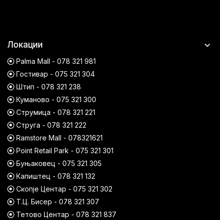
Локации
Palma Mall - 078 321 981
Гостивар - 075 321 304
Штип - 078 321 238
Куманово - 075 321 300
Струмица - 078 321 221
Струга - 078 321 222
Ramstore Mall - 078321621
Point Retail Park - 075 321 301
Буњаковец - 075 321 305
Капиштец - 078 321 132
Скопје Центар - 075 321 302
Т.Ц. Бисер - 078 321 307
Тетово Центар - 078 321 837