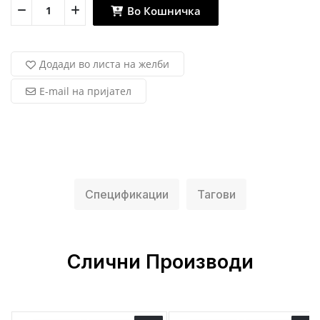
Во Кошничка
Додади во листа на желби
E-mail на пријател
Спецификации
Тагови
Слични Производи