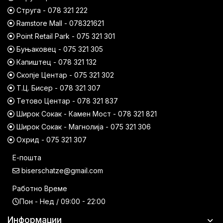
Струга - 078 321 222
Ramstore Mall - 078321621
Point Retail Park - 075 321 301
Буњаковец - 075 321 305
Капиштец - 078 321 132
Скопје Центар - 075 321 302
Т.Ц. Бисер - 078 321 307
Тетово Центар - 078 321 837
Широк Сокак - Камен Мост - 078 321 821
Широк Сокак - Магнолија - 075 321 306
Охрид - 075 321 307
Е-пошта
biserschatze@gmail.com
Работно Време
Пон - Нед / 09:00 - 22:00
Информации