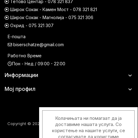
Тетово Центар - 078 321 837
Широк Сокак - Камен Мост - 078 321 821
Широк Сокак - Магнолија - 075 321 306
Охрид - 075 321 307
Е-пошта
biserschatze@gmail.com
Работно Време
Пон - Нед / 09:00 - 22:00
Информации
Мој профил
Колачињата ни помагаат да ја
Copyright © 2026 Шатци Парфимерии. Сите права задржани.
доставиме нашата услуга. Со
користење на нашите услуги, се
согласувате да користиме