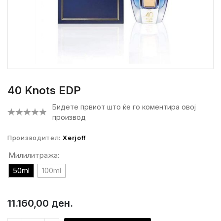
40 Knots EDP
Бидете првиот што ќе го коментира овој
производ
Производител:
Xerjoff
Милилитража:
50ml
100ml
11.160,00 ден.