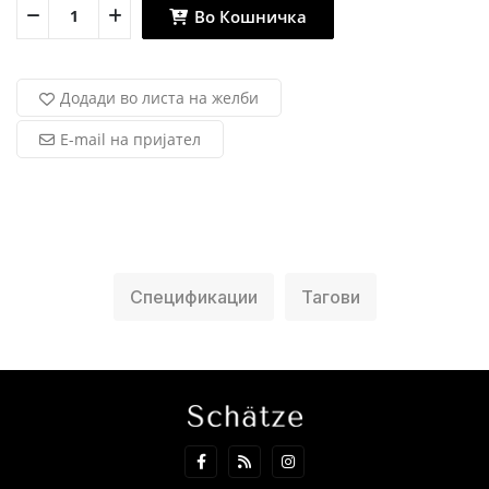
Во Кошничка
Додади во листа на желби
E-mail на пријател
Спецификации
Тагови