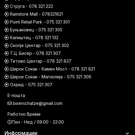
Струга - 078 321 222
Ramstore Mall - 078321621
Point Retail Park - 075 321 301
Буњаковец - 075 321 305
Капиштец - 078 321 132
Скопје Центар - 075 321 302
Т.Ц. Бисер - 078 321 307
Тетово Центар - 078 321 837
Широк Сокак - Камен Мост - 078 321 821
Широк Сокак - Магнолија - 075 321 306
Охрид - 075 321 307
Е-пошта
biserschatze@gmail.com
Работно Време
Пон - Нед / 09:00 - 22:00
Информации