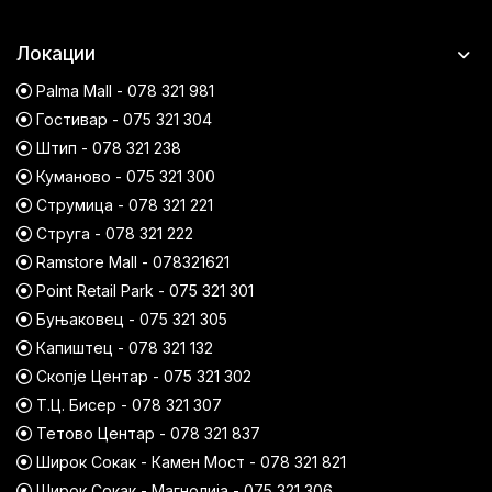
Локации
Palma Mall - 078 321 981
Гостивар - 075 321 304
Штип - 078 321 238
Куманово - 075 321 300
Струмица - 078 321 221
Струга - 078 321 222
Ramstore Mall - 078321621
Point Retail Park - 075 321 301
Буњаковец - 075 321 305
Капиштец - 078 321 132
Скопје Центар - 075 321 302
Т.Ц. Бисер - 078 321 307
Тетово Центар - 078 321 837
Широк Сокак - Камен Мост - 078 321 821
Широк Сокак - Магнолија - 075 321 306