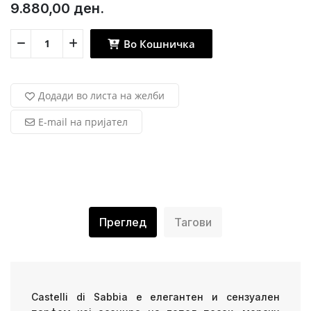
9.880,00 ден.
Во Кошничка
Додади во листа на желби
E-mail на пријател
Преглед
Тагови
Castelli di Sabbia е елегантен и сензуален