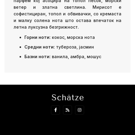
парфем кој асоцира на топол песок, морски
ветер и златна светлина. Мирисот е
софистициран, топол и обвивачки, со кремаста
и малку солена нота што остава впечаток на
летна луксузна безгрижност.
Горни ноти:
кокос, морска нота
Средни ноти:
тубероза, јасмин
Базни ноти:
ванила, амбра, мошус