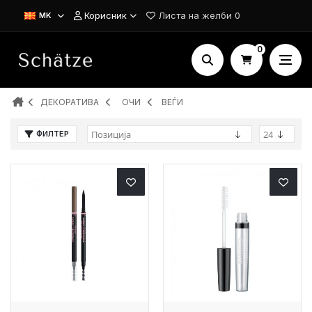
Корисник
Листа на желби
0
MK
0
ДЕКОРАТИВА
ОЧИ
ВЕЃИ
ФИЛТЕР