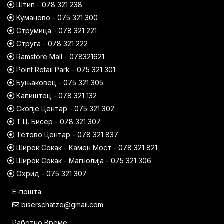
Штип - 078 321 238
Куманово - 075 321 300
Струмица - 078 321 221
Струга - 078 321 222
Ramstore Mall - 078321621
Point Retail Park - 075 321 301
Буњаковец - 075 321 305
Капиштец - 078 321 132
Скопје Центар - 075 321 302
Т.Ц. Бисер - 078 321 307
Тетово Центар - 078 321 837
Широк Сокак - Камен Мост - 078 321 821
Широк Сокак - Магнолија - 075 321 306
Охрид - 075 321 307
Е-пошта
biserschatze@gmail.com
Работно Време