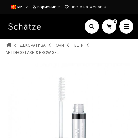
Корисник
Листа на желби
0
MK
0
ДЕКОРАТИВА
ОЧИ
ВЕЃИ
ARTDECO LASH & BROW GEL