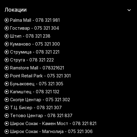
Локации
Palma Mall - 078 321 981
Гостивар - 075 321 304
Штип - 078 321 238
Куманово - 075 321 300
Струмица - 078 321 221
Струга - 078 321 222
Ramstore Mall - 078321621
Point Retail Park - 075 321 301
Буњаковец - 075 321 305
Капиштец - 078 321 132
Скопје Центар - 075 321 302
Т.Ц. Бисер - 078 321 307
Тетово Центар - 078 321 837
Широк Сокак - Камен Мост - 078 321 821
Широк Сокак - Магнолија - 075 321 306