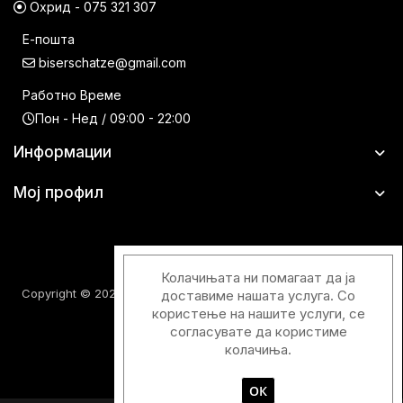
Охрид - 075 321 307
Е-пошта
biserschatze@gmail.com
Работно Време
Пон - Нед / 09:00 - 22:00
Информации
Мој профил
Колачињата ни помагаат да ја
Copyright © 2026 Шатци Парфимерии. Сите права задржани.
доставиме нашата услуга. Со
користење на нашите услуги, се
согласувате да користиме
колачиња.
ОК
Designed & Developed with
by
Duos Digital