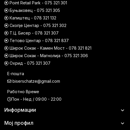
Point Retail Park - 075 321 301
Буњаковец - 075 321 305
Капиштец - 078 321 132
Скопје Центар - 075 321 302
Т.Ц. Бисер - 078 321 307
Тетово Центар - 078 321 837
Широк Сокак - Камен Мост - 078 321 821
Широк Сокак - Магнолија - 075 321 306
Охрид - 075 321 307
Е-пошта
biserschatze@gmail.com
Работно Време
Пон - Нед / 09:00 - 22:00
Информации
Мој профил