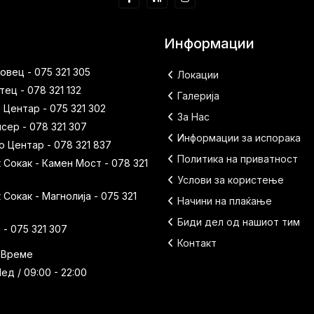
Информации
вец - 075 321 305
Локации
ец - 078 321 132
Галерија
 Центар - 075 321 302
За Нас
исер - 078 321 307
Информации за испорака
 Центар - 078 321 837
Политика на приватност
Сокак - Камен Мост - 078 321
Услови за користење
Сокак - Магнолија - 075 321
Начини на плаќање
Биди дел од нашиот тим
- 075 321 307
Контакт
 Време
ед / 09:00 - 22:00