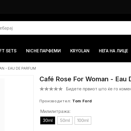
FT SETS
NICHE ПАРФЕМИ
KRYOLAN
НЕГА НА ЛИЦЕ
N - EAU DE PARFUM
Café Rose For Woman - Eau 
Бидете првиот што ќе го коме
Производител:
Tom Ford
Милилитража:
30ml
50ml
100ml