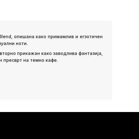
 Blend, опишана како примамлив и егзотичен
зуални ноти.
Повторно прикажан како заводлива фантазија,
н пресврт на темно кафе.