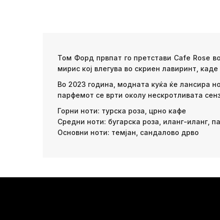
Том Форд првпат го претстави Cafe Rose во
мирис кој влегува во скриен лавиринт, каде
Во 2023 година, модната куќа ќе лансира но
парфемот се врти околу нескротливата сен
Горни ноти: турска роза, црно кафе
Средни ноти: бугарска роза, иланг-иланг, п
Основни ноти: темјан, сандалово дрво