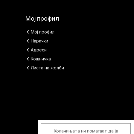
Мој профил
Мој профил
Нарачки
Адреси
Кошничка
Листа на желби
Колачињата ни помагаат да ја