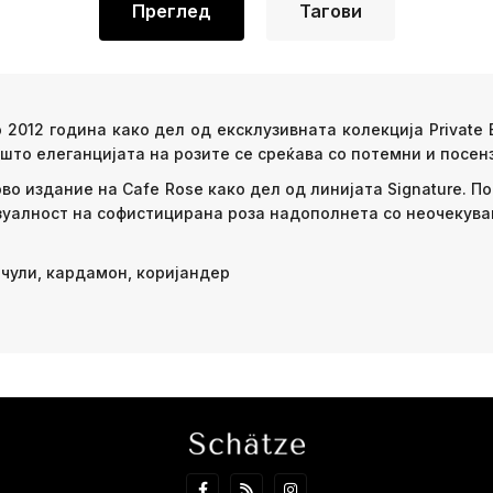
Преглед
Тагови
 2012 година како дел од ексклузивната колекција Private
 што елеганцијата на розите се среќава со потемни и посен
во издание на Cafe Rose како дел од линијата Signature. 
зуалност на софистицирана роза надополнета со неочекува
ачули, кардамон, коријандер