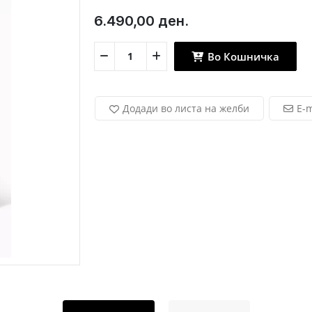
6.490,00 ден.
Во Кошничка
Додади во листа на желби
E-m