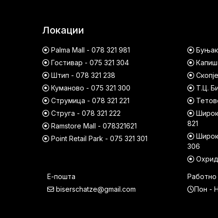
Локации
Palma Mall - 078 321 981
Буњако
Гостивар - 075 321 304
Капишт
Штип - 078 321 238
Скопје
Куманово - 075 321 300
Т.Ц. Б
Струмица - 078 321 221
Тетово
Струга - 078 321 222
Широк 
821
Ramstore Mall - 078321621
Широк 
Point Retail Park - 075 321 301
306
Охрид 
Е-пошта
Работно
biserschatze@gmail.com
Пон - Н