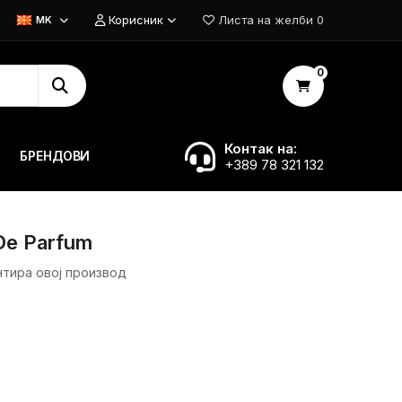
Корисник
Листа на желби
0
MK
0
Контак на:
БРЕНДОВИ
+389 78 321 132
De Parfum
нтира овој производ