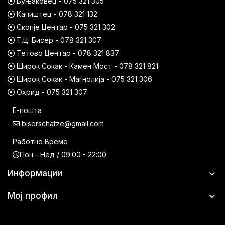
Буњаковец - 075 321 305
Капиштец - 078 321 132
Скопје Центар - 075 321 302
Т.Ц. Бисер - 078 321 307
Тетово Центар - 078 321 837
Широк Сокак - Камен Мост - 078 321 821
Широк Сокак - Магнолија - 075 321 306
Охрид - 075 321 307
Е-пошта
biserschatze@gmail.com
Работно Време
Пон - Нед / 09:00 - 22:00
Информации
Мој профил