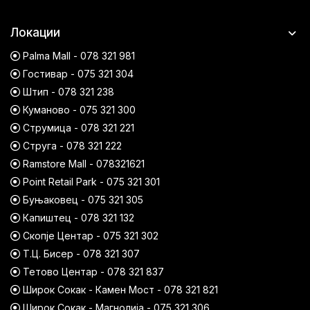
Локации
Palma Mall - 078 321 981
Гостивар - 075 321 304
Штип - 078 321 238
Куманово - 075 321 300
Струмица - 078 321 221
Струга - 078 321 222
Ramstore Mall - 078321621
Point Retail Park - 075 321 301
Буњаковец - 075 321 305
Капиштец - 078 321 132
Скопје Центар - 075 321 302
Т.Ц. Бисер - 078 321 307
Тетово Центар - 078 321 837
Широк Сокак - Камен Мост - 078 321 821
Широк Сокак - Магнолија - 075 321 306