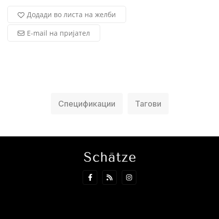
Додади во листа на желби
E-mail на пријател
Спецификации
Тагови