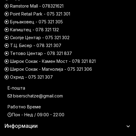
Ramstore Mall - 078321621
Point Retail Park - 075 321 301
Буњаковец - 075 321 305
Капиштец - 078 321 132
Скопје Центар - 075 321 302
Т.Ц. Бисер - 078 321 307
Тетово Центар - 078 321 837
Широк Сокак - Камен Мост - 078 321 821
Широк Сокак - Магнолија - 075 321 306
Охрид - 075 321 307
Е-пошта
biserschatze@gmail.com
Работно Време
Пон - Нед / 09:00 - 22:00
Информации