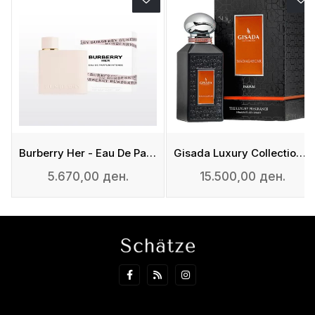
fum
Burberry Her - Eau De Parfum Intense
Gisada Luxury Collection Madagascar - Eau De Parfum
5.670,00 ден.
15.500,00 ден.