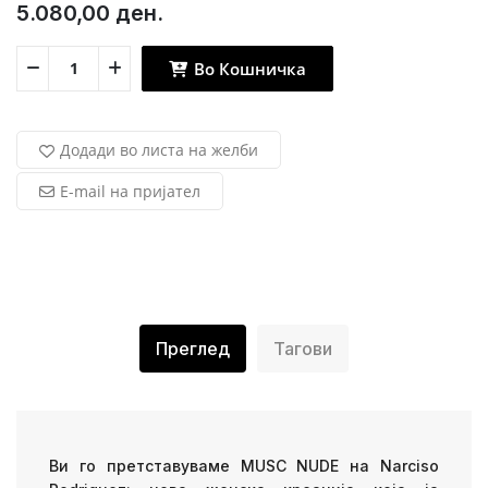
5.080,00 ден.
Во Кошничка
Додади во листа на желби
E-mail на пријател
Преглед
Тагови
Ви го претставуваме MUSC NUDE на Narciso