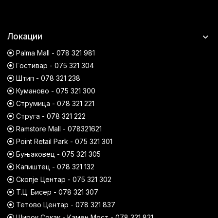
Локации
Palma Mall - 078 321 981
Гостивар - 075 321 304
Штип - 078 321 238
Куманово - 075 321 300
Струмица - 078 321 221
Струга - 078 321 222
Ramstore Mall - 078321621
Point Retail Park - 075 321 301
Буњаковец - 075 321 305
Капиштец - 078 321 132
Скопје Центар - 075 321 302
Т.Ц. Бисер - 078 321 307
Тетово Центар - 078 321 837
Широк Сокак - Камен Мост - 078 321 821