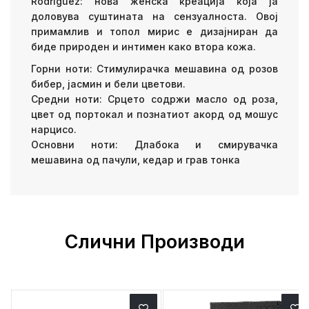
Rodriguez: нова женска креација која ја
доловува суштината на сензуалноста. Овој
примамлив и топол мирис е дизајниран да
биде природен и интимен како втора кожа.
Горни ноти: Стимулирачка мешавина од розов
бибер, јасмин и бели цветови.
Средни ноти: Срцето содржи масло од роза,
цвет од портокал и познатиот акорд од мошус
нарцисо.
Основни ноти: Длабока и смирувачка
мешавина од пачули, кедар и грав тонка
Слични Производи