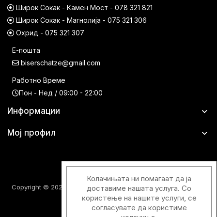
Широк Сокак - Камен Мост - 078 321 821
Широк Сокак - Магнолија - 075 321 306
Охрид - 075 321 307
Е-пошта
biserschatze@gmail.com
Работно Време
Пон - Нед / 09:00 - 22:00
Информации
Мој профил
Колачињата ни помагаат да ја
Copyright © 2026 Шатци Парфимерии. Сите права задржани.
доставиме нашата услуга. Со
користење на нашите услуги, се
согласувате да користиме