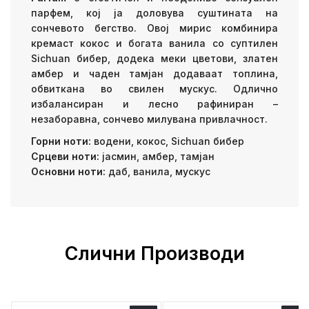
парфем, кој ја доловува суштината на
сончевото бегство. Овој мирис комбинира
кремаст кокос и богата ванила со суптилен
Sichuan бибер, додека меки цветови, златен
амбер и чаден тамјан додаваат топлина,
обвиткана во свилен мускус. Одлично
избалансиран и лесно рафиниран –
незаборавна, сончево милувана привлачност.
Горни ноти:
водени, кокос, Sichuan бибер
Срцеви ноти:
јасмин, амбер, тамјан
Основни ноти:
даб, ванила, мускус
Слични Производи