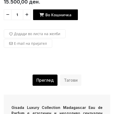
15.500,00 ден.
Во Кошничка
Додади во листа на желби
E-mail на пријател
Преглед
Тагови
Gisada Luxury Collection Madagascar Eau de
Parfum
е егзотичен и неодоливо сензуален