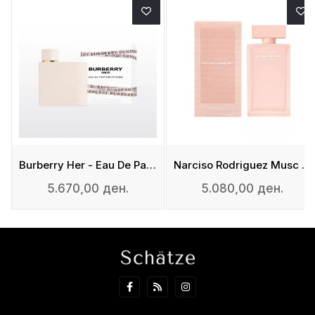
fum
Burberry Her - Eau De Parfum Intense
Narciso Rodriguez Musc Nude - Eau De Parfum
5.670,00 ден.
5.080,00 ден.