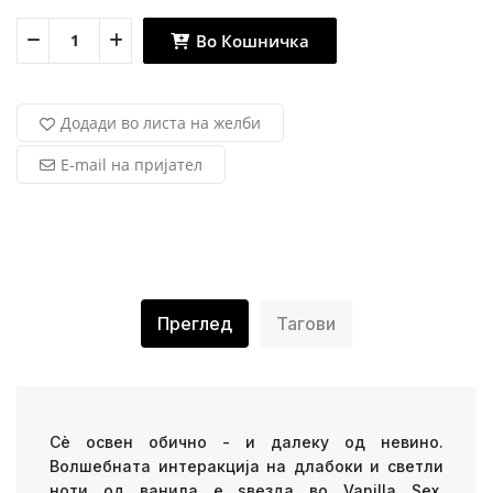
Во Кошничка
Додади во листа на желби
E-mail на пријател
Преглед
Тагови
Сè освен обично - и далеку од невино.
Волшебната интеракција на длабоки и светли
ноти од ванила е ѕвезда во Vanilla Sex.