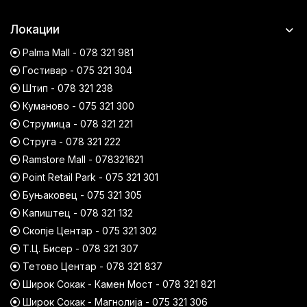
Локации
Palma Mall - 078 321 981
Гостивар - 075 321 304
Штип - 078 321 238
Куманово - 075 321 300
Струмица - 078 321 221
Струга - 078 321 222
Ramstore Mall - 078321621
Point Retail Park - 075 321 301
Буњаковец - 075 321 305
Капиштец - 078 321 132
Скопје Центар - 075 321 302
Т.Ц. Бисер - 078 321 307
Тетово Центар - 078 321 837
Широк Сокак - Камен Мост - 078 321 821
Широк Сокак - Магнолија - 075 321 306