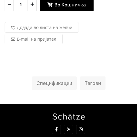
Во Кошничка
Додади во листа на желби
E-mail на пријател
Спецификации
Тагови