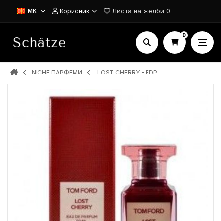
Корисник
Листа на желби
0
MK
0
NICHE ПАРФЕМИ
LOST CHERRY - EDP