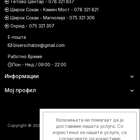
Тетово Центар - 078 321 837
Широк Сокак - Камен Мост - 078 321 821
Широк Сокак - Магнолија - 075 321 306
Охрид - 075 321 307
Е-пошта
biserschatze@gmail.com
Работно Време
Пон - Нед / 09:00 - 22:00
Информации
Мој профил
Колачињата ни помагаат да ја
Copyright © 2026 Шатци Парфимерии. Сите права задржани.
доставиме нашата услуга. Со
користење на нашите услуги, се
согласувате да користиме