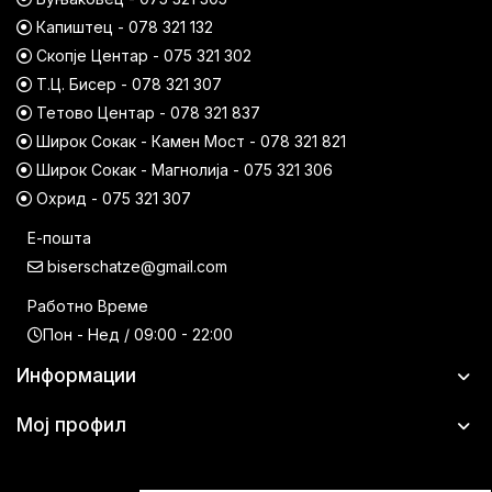
Капиштец - 078 321 132
Скопје Центар - 075 321 302
Т.Ц. Бисер - 078 321 307
Тетово Центар - 078 321 837
Широк Сокак - Камен Мост - 078 321 821
Широк Сокак - Магнолија - 075 321 306
Охрид - 075 321 307
Е-пошта
biserschatze@gmail.com
Работно Време
Пон - Нед / 09:00 - 22:00
Информации
Мој профил