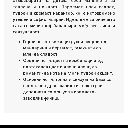
атмосферата на детска соба исполнета со
топлина и нежност. Парфемот носи сладок,
пудрен и кремаст карактер, кој е истовремено
утешен и софистициран. Идеален е за оние што
сакаат мирис кој балансира меѓу светлина и
сензуалност.
Горни ноти
: свежи цитрусни акорди од
мандарина и бергамот, омекнати со
млечна сладост.
Средни ноти
: цветна комбинација од
портокалов цвет и иланг-иланг, со
романтична нота на глог и пудрен акцент.
Основни ноти
: топла и сензуална база со
сандалово дрво, ванила и тонка грав,
дополнети со мошус за кремасто-
заводлив финиш.