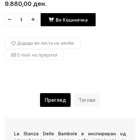
9.880,00 ден.
Во Кошничка
Додади во листа на желби
E-mail на пријател
Преглед
Тагови
La Stanza Delle Bambole е инспириран од