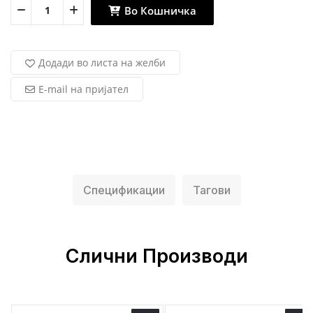
Во Кошничка
Додади во листа на желби
E-mail на пријател
Спецификации
Тагови
Слични Производи