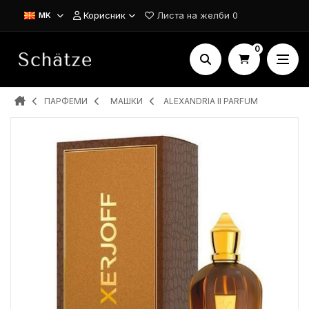
Корисник
Листа на желби
0
MK
0
ПАРФЕМИ
MAШКИ
ALEXANDRIA II PARFUM