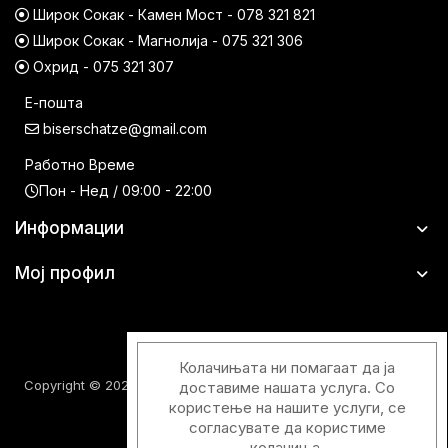
Широк Сокак - Камен Мост - 078 321 821
Широк Сокак - Магнолија - 075 321 306
Охрид - 075 321 307
Е-пошта
biserschatze@gmail.com
Работно Време
Пон - Нед / 09:00 - 22:00
Информации
Мој профил
Колачињата ни помагаат да ја
Copyright © 2026 Шатци Парфимерии. Сите права задржани.
доставиме нашата услуга. Со
користење на нашите услуги, се
согласувате да користиме
колачиња.