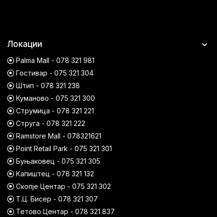
Локации
Palma Mall - 078 321 981
Гостивар - 075 321 304
Штип - 078 321 238
Куманово - 075 321 300
Струмица - 078 321 221
Струга - 078 321 222
Ramstore Mall - 078321621
Point Retail Park - 075 321 301
Буњаковец - 075 321 305
Капиштец - 078 321 132
Скопје Центар - 075 321 302
Т.Ц. Бисер - 078 321 307
Тетово Центар - 078 321 837