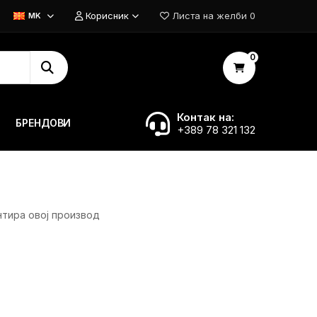
Корисник
Листа на желби
0
MK
0
Контак на:
БРЕНДОВИ
+389 78 321 132
нтира овој производ