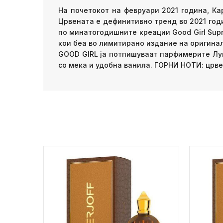
На почетокот на февруари 2021 година, К
Црвената е дефинитивно тренд во 2021 год
по минатогодишните креации Good Girl Suprê
кои беа во лимитирано издание на оригинал
GOOD GIRL ја потпишуваат парфимерите Луи
со мека и удобна ванила. ГОРНИ НОТИ: црв