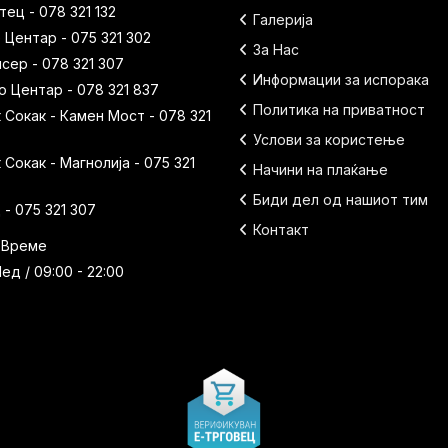
ец - 078 321 132
Галерија
 Центар - 075 321 302
За Нас
исер - 078 321 307
Информации за испорака
 Центар - 078 321 837
Политика на приватност
Сокак - Камен Мост - 078 321
Услови за користење
Сокак - Магнолија - 075 321
Начини на плаќање
Биди дел од нашиот тим
- 075 321 307
Контакт
 Време
ед / 09:00 - 22:00