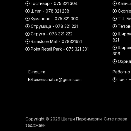
Гостивар - 075 321 304
Капишт
Штип - 078 321 238
Скопје
Куманово - 075 321 300
Т.Ц. Б
Струмица - 078 321 221
Тетово
Струга - 078 321 222
Широк 
821
Ramstore Mall - 078321621
Широк 
Point Retail Park - 075 321 301
306
Охрид 
Е-пошта
Работно
biserschatze@gmail.com
Пон - Н
Copyright © 2026 Шатци Парфимерии. Сите права
задржани.