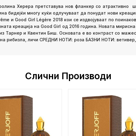
аролина Херера претставува нов фланкер со атрактивно ш
ина бидејќи многу куќи одлучуваат да понудат нови креац
me и Good Girl Légère 2018 кои се издвојуваат по поинако
ната креација на Good Girl од 2016 година. Новата мирисна
з Тарнер и Квентин Биш. Основата е во контраст со мажес
ена рибизла, личи СРЕДНИ НОТИ: роза БАЗНИ НОТИ: ветивер
Слични Производи