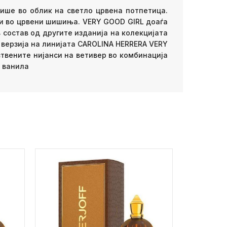
ише во облик на светло црвена потпетица.
ии во црвени шишиња. VERY GOOD GIRL доаѓа
в состав од другите изданија на колекцијата
 верзија на линијата CAROLINA HERRERA VERY
твените нијанси на ветивер во комбинација
, ванила