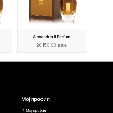
Alexandria II Parfum
Ale
20.150,00 ден.
2
Мој профил
Мој профил