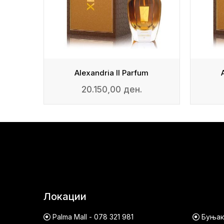
m
Alexandria II Parfum
20.150,00 ден.
Локации
Palma Mall - 078 321 981
Буњако