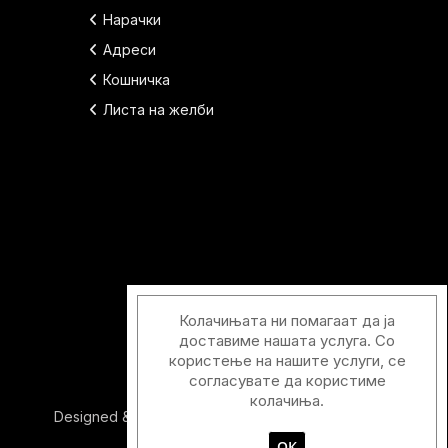
Нарачки
Адреси
Кошничка
Листа на желби
Колачињата ни помагаат да ја
доставиме нашата услуга. Со
користење на нашите услуги, се
согласувате да користиме
колачиња.
Designed & Developed with
by
Duos Digital
ОК