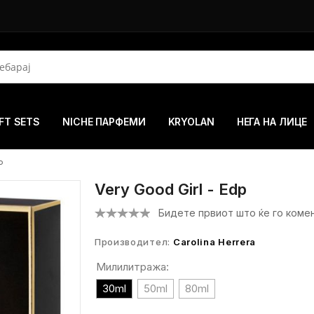
FT SETS
NICHE ПАРФЕМИ
KRYOLAN
НЕГА НА ЛИЦЕ
P
Very Good Girl - Edp
Бидете првиот што ќе го коме
Производител:
Carolina Herrera
Милилитража:
30ml
50ml
80ml