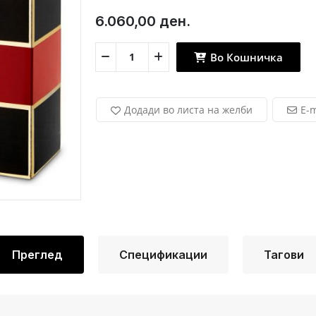
6.060,00 ден.
Во Кошничка
Додади во листа на желби
E-m
Преглед
Спецификации
Тагови