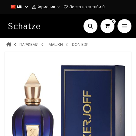
Корисник
Листа на желби
0
MK
0
ПАРФЕМИ
MAШКИ
DON EDP