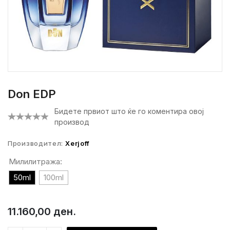
Don EDP
Бидете првиот што ќе го коментира овој
производ
Производител:
Xerjoff
Милилитража:
50ml
100ml
11.160,00 ден.