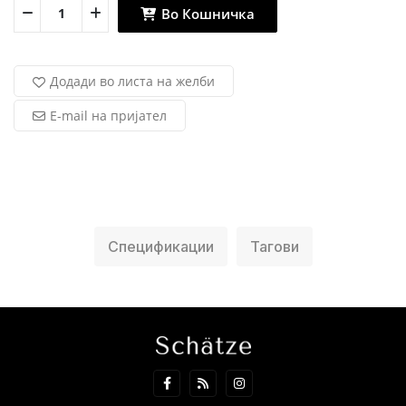
Во Кошничка
Додади во листа на желби
E-mail на пријател
Спецификации
Тагови