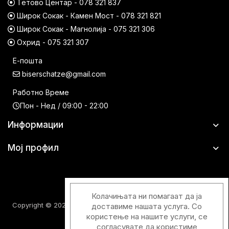
Тетово Центар - 078 321 837
Широк Сокак - Камен Мост - 078 321 821
Широк Сокак - Магнолија - 075 321 306
Охрид - 075 321 307
Е-пошта
biserschatze@gmail.com
Работно Време
Пон - Нед / 09:00 - 22:00
Информации
Мој профил
Колачињата ни помагаат да ја
Copyright © 2026 Шатци Парфимерии. Сите права задржани.
доставиме нашата услуга. Со
користење на нашите услуги, се
согласувате да користиме