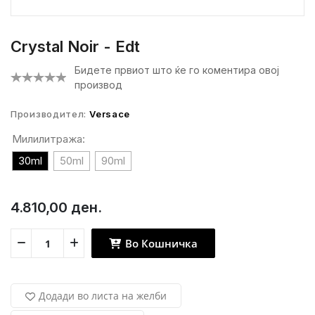
Crystal Noir - Edt
Бидете првиот што ќе го коментира овој
производ
Производител:
Versace
Милилитража:
30ml
50ml
90ml
4.810,00 ден.
Во Кошничка
Додади во листа на желби