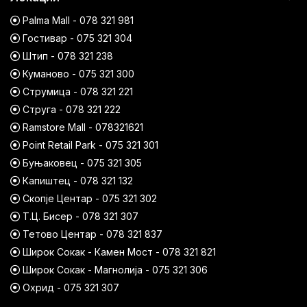
Palma Mall - 078 321 981
Гостивар - 075 321 304
Штип - 078 321 238
Куманово - 075 321 300
Струмица - 078 321 221
Струга - 078 321 222
Ramstore Mall - 078321621
Point Retail Park - 075 321 301
Буњаковец - 075 321 305
Капиштец - 078 321 132
Скопје Центар - 075 321 302
Т.Ц. Бисер - 078 321 307
Тетово Центар - 078 321 837
Широк Сокак - Камен Мост - 078 321 821
Широк Сокак - Магнолија - 075 321 306
Охрид - 075 321 307