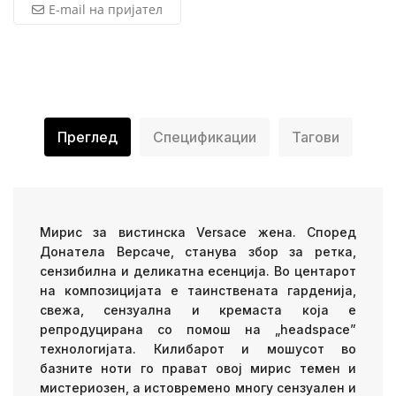
E-mail на пријател
Преглед
Спецификации
Тагови
Мирис за вистинска Versace жена. Според
Донатела Версаче, станува збор за ретка,
сензибилна и деликатна есенција. Во центарот
на композицијата е таинствената гарденија,
свежа, сензуална и кремаста која е
репродуцирана со помош на „headspace”
технологијата. Килибарот и мошусот во
базните ноти го прават овој мирис темен и
мистериозен, а истовремено многу сензуален и