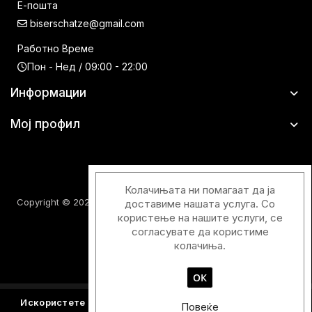
Е-пошта
biserschatze@gmail.com
Работно Време
Пон - Нед / 09:00 - 22:00
Информации
Мој профил
Колачињата ни помагаат да ја
Copyright © 2026 Шатци Парфимерии. Сите права задржани.
доставиме нашата услуга. Со
користење на нашите услуги, се
согласувате да користиме
колачиња.
ОК
Designed & Developed with
by
Duos Digital
Искористете го купонскиот код
Y2026
и добијте - 15%
Повеќе