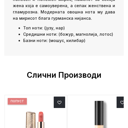
жена која е самоуверена, а сепак женствена и
гламурозна. Модерната овошна нота му дава
на мирисот блага гурманска нијанса.
Топ ноти: (јузу, нар)
Средишни ноти: (божур, магнолија, лотос)
Базни ноти: (мошус, килибар)
Слични Производи
ПОПУСТ