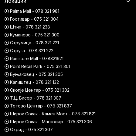
Локации
Palma Mall - 078 321 981
Гостивар - 075 321 304
Штип - 078 321 238
Куманово - 075 321 300
Струмица - 078 321 221
Струга - 078 321 222
Ramstore Mall - 078321621
Point Retail Park - 075 321 301
Буњаковец - 075 321 305
Капиштец - 078 321 132
Скопје Центар - 075 321 302
Т.Ц. Бисер - 078 321 307
Тетово Центар - 078 321 837
Широк Сокак - Камен Мост - 078 321 821
Широк Сокак - Магнолија - 075 321 306
Охрид - 075 321 307