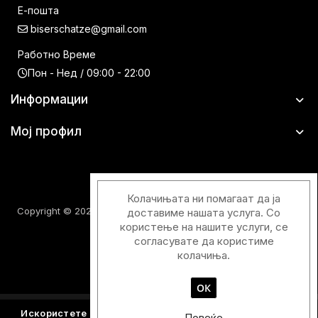
Е-пошта
biserschatze@gmail.com
Работно Време
Пон - Нед / 09:00 - 22:00
Информации
Мој профил
Колачињата ни помагаат да ја
Copyright © 2026 Шатци Парфимерии. Сите права задржани.
доставиме нашата услуга. Со
користење на нашите услуги, се
согласувате да користиме
колачиња.
ОК
Designed & Developed with
by
Duos Digital
Искористете го купонскиот код
Y2026
и добијте - 15%
Повеќе