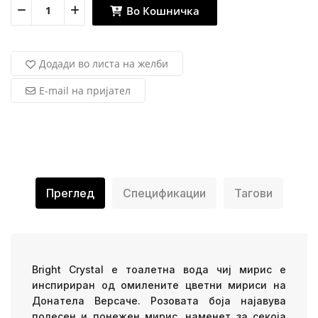
Во Кошничка
Додади во листа на желби
E-mail на пријател
Преглед
Спецификации
Тагови
Bright Crystal е тоалетна вода чиј мирис е
инспириран од омилените цветни мириси на
Донатела Версаче. Розовата боја најавува
полесен и понежен мирис, наменет за секоја