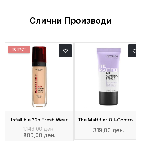
Слични Производи
ПОПУСТ
n
Infallible 32h Fresh Wear
The Mattifier Oil-Control Primer
1.143,00 ден.
319,00 ден.
800,00 ден.