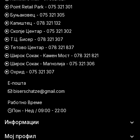
Point Retail Park - 075 321 301
Буњаковец - 075 321 305
Капиштец - 078 321 132
Скопје Центар - 075 321 302
Т.Ц. Бисер - 078 321 307
Тетово Центар - 078 321 837
Широк Сокак - Камен Мост - 078 321 821
Широк Сокак - Магнолија - 075 321 306
Охрид - 075 321 307
Е-пошта
biserschatze@gmail.com
Работно Време
Пон - Нед / 09:00 - 22:00
Информации
Мој профил