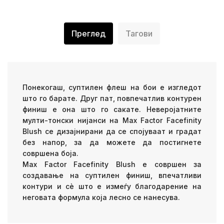
Преглед
Тагови
Понекогаш, суптилен флеш на бои е изгледот
што го барате.
Друг пат
, повпечатлив контурен
финиш е она што го сакате.
Неверојатните
мулти-тонски нијанси на Max Factor Facefinity
Blush се дизајнирани да се спојуваат и градат
без напор, за да можете да постигнете
совршена боја.
Max Factor Facefinity Blush е совршен за
создавање на суптилен финиш, впечатливи
контури и сè што е измеѓу благодарение на
неговата формула која лесно се нанесува.