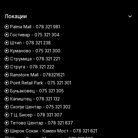
Локации
Palma Mall - 078 321 981
Гостивар - 075 321 304
Штип - 078 321 238
Куманово - 075 321 300
Струмица - 078 321 221
Струга - 078 321 222
Ramstore Mall - 078321621
Point Retail Park - 075 321 301
Буњаковец - 075 321 305
Капиштец - 078 321 132
Скопје Центар - 075 321 302
Т.Ц. Бисер - 078 321 307
Тетово Центар - 078 321 837
Широк Сокак - Камен Мост - 078 321 821