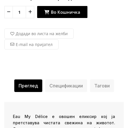
Во Кошничка
Додади во листа на желби
E-mail на пријател
Преглед
Спецификации
Тагови
Eau My Délice е овошен еликсир кој ја
претставува чистата свежина на животот.