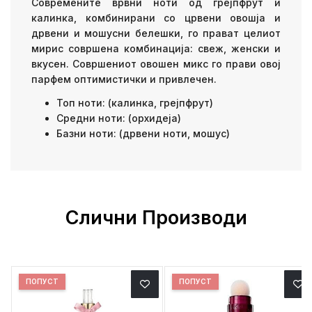
Современите врвни ноти од грејпфрут и
калинка, комбинирани со црвени овошја и
дрвени и мошусни белешки, го прават целиот
мирис совршена комбинација: свеж, женски и
вкусен. Совршениот овошен микс го прави овој
парфем оптимистички и привлечен.
Топ ноти: (калинка, грејпфрут)
Средни ноти: (орхидеја)
Базни ноти: (дрвени ноти, мошус)
Слични Производи
ПОПУСТ
ПОПУСТ