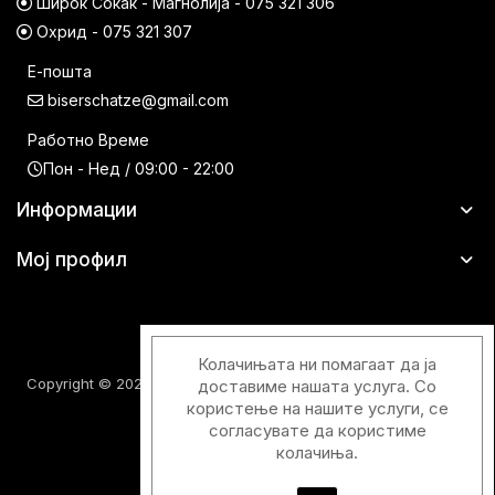
Широк Сокак - Магнолија - 075 321 306
Охрид - 075 321 307
Е-пошта
biserschatze@gmail.com
Работно Време
Пон - Нед / 09:00 - 22:00
Информации
Мој профил
Колачињата ни помагаат да ја
Copyright © 2026 Шатци Парфимерии. Сите права задржани.
доставиме нашата услуга. Со
користење на нашите услуги, се
согласувате да користиме
колачиња.