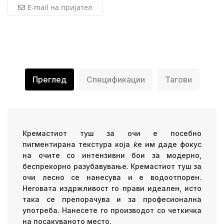
E-mail на пријател
Преглед
Спецификации
Тагови
Кремастиот туш за очи е посебно
пигментирана текстура која ќе им даде фокус
на очите со интензивни бои за модерно,
беспрекорно разубавување. Кремастиот туш за
очи лесно се нанесува и е водоотпорен.
Неговата издржливост го прави идеален, исто
така се препорачува и за професионална
употреба. Нанесете го производот со четкичка
на посакуваното место.