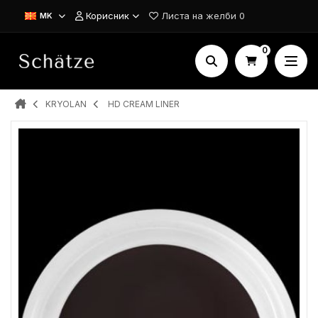
Корисник
Листа на желби
0
MK
0
KRYOLAN
HD CREAM LINER