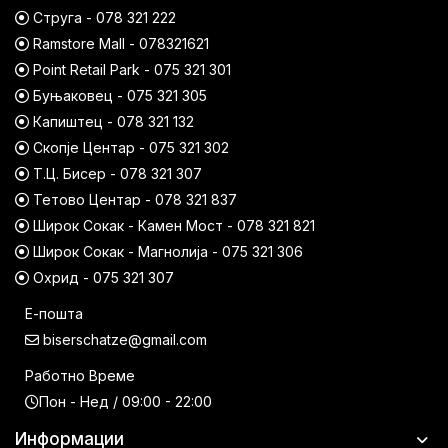
Струга - 078 321 222
Ramstore Mall - 078321621
Point Retail Park - 075 321 301
Буњаковец - 075 321 305
Капиштец - 078 321 132
Скопје Центар - 075 321 302
Т.Ц. Бисер - 078 321 307
Тетово Центар - 078 321 837
Широк Сокак - Камен Мост - 078 321 821
Широк Сокак - Магнолија - 075 321 306
Охрид - 075 321 307
Е-пошта
biserschatze@gmail.com
Работно Време
Пон - Нед / 09:00 - 22:00
Информации