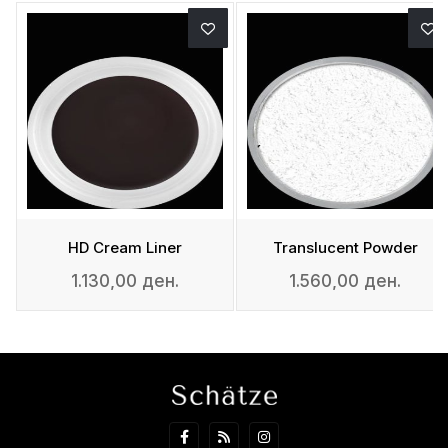
ing Spray
HD Cream Liner
Translucent Powder
1.130,00 ден.
1.560,00 ден.