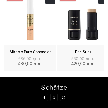
 Усни
Miracle Pure Concealer
Pan Stick
686,00 ден.
560,00 ден.
480,00 ден.
420,00 ден.