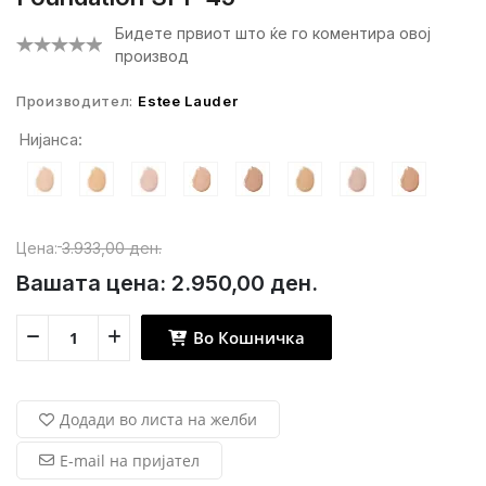
Бидете првиот што ќе го коментира овој
производ
Производител:
Estee Lauder
Нијанса:
Цена:
3.933,00 ден.
Вашата цена:
2.950,00 ден.
Во Кошничка
Додади во листа на желби
E-mail на пријател