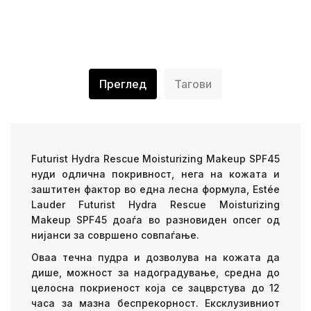
Преглед
Тагови
Futurist Hydra Rescue Moisturizing Makeup SPF45
нуди одлична покривност, нега на кожата и
заштитен фактор во една лесна формула, Estée
Lauder Futurist Hydra Rescue Moisturizing
Makeup SPF45 доаѓа во разновиден опсег од
нијанси за совршено совпаѓање.
Оваа течна пудра и дозволува на кожата да
дише, можност за надоградување, средна до
целосна покриеност која се зацврстува до 12
часа за мазна беспрекорност. Ексклузивниот