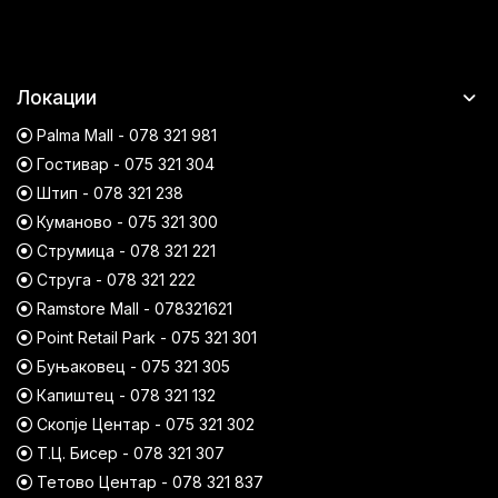
Локации
Palma Mall - 078 321 981
Гостивар - 075 321 304
Штип - 078 321 238
Куманово - 075 321 300
Струмица - 078 321 221
Струга - 078 321 222
Ramstore Mall - 078321621
Point Retail Park - 075 321 301
Буњаковец - 075 321 305
Капиштец - 078 321 132
Скопје Центар - 075 321 302
Т.Ц. Бисер - 078 321 307
Тетово Центар - 078 321 837