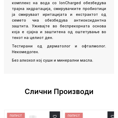
комплекс на вода со IonCharged обезбедува
трајна хидратација, смирувачките пробиотици
ја смируваат иритацијата и екстрактот од
семето чиа обезбедува антиоксидантна
заштита. Уживајте во беспрекорната основа
која е сјајна и заштитена од оштетување во
текот на целиот ден.
Тестирани од дерматолог и офталмолог.
Некомедоген.
Без алкохол кој суши и минерални масла.
Слични Производи
ПОПУСТ
ПОПУСТ