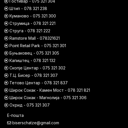
Гостивар - 075 321 304
Штип - 078 321 238
Куманово - 075 321 300
Струмица - 078 321 221
Струга - 078 321 222
Ramstore Mall - 078321621
Point Retail Park - 075 321 301
Буњаковец - 075 321 305
Капиштец - 078 321 132
Скопје Центар - 075 321 302
Т.Ц. Бисер - 078 321 307
Тетово Центар - 078 321 837
Широк Сокак - Камен Мост - 078 321 821
Широк Сокак - Магнолија - 075 321 306
Охрид - 075 321 307
Е-пошта
biserschatze@gmail.com