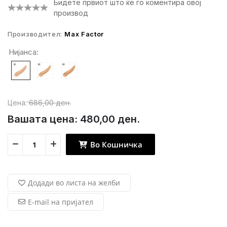
Бидете првиот што ќе го коментира овој
производ
Производител:
Max Factor
Нијанса:
Цена:
686,00 ден.
Вашата цена:
480,00 ден.
Во Кошничка
Додади во листа на желби
E-mail на пријател