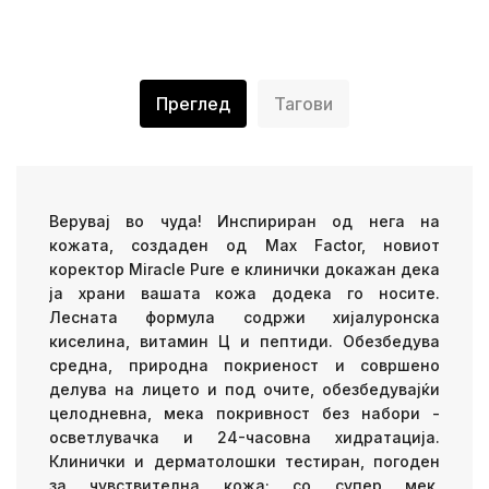
Преглед
Тагови
Верувај во чуда! Инспириран од нега на
кожата, создаден од Max Factor, новиот
коректор Miracle Pure е клинички докажан дека
ја храни вашата кожа додека го носите.
Лесната формула содржи хијалуронска
киселина, витамин Ц и пептиди. Обезбедува
средна, природна покриеност и совршено
делува на лицето и под очите, обезбедувајќи
целодневна, мека покривност без набори -
осветлувачка и 24-часовна хидратација.
Клинички и дерматолошки тестиран, погоден
за чувствителна кожа; со супер мек,