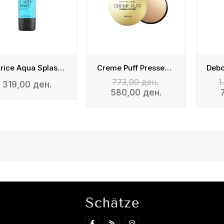
Catrice Aqua Splash Grip Primer
Creme Puff Pressed Powder
773,00 ден.
1
319,00 ден.
580,00 ден.