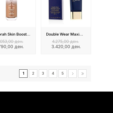
Deborah Skin Booster Serum Fondation
Double Wear Maximum Cover Camouflage Foundation
.053,00 ден.
4.275,00 ден.
790,00 ден.
3.420,00 ден.
1
2
3
4
5