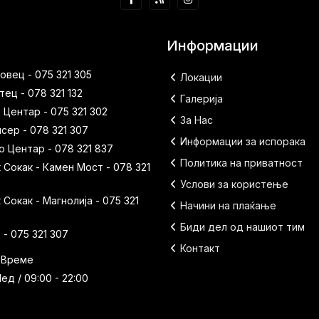
Информации
вец - 075 321 305
Локации
ец - 078 321 132
Галерија
 Центар - 075 321 302
За Нас
исер - 078 321 307
Информации за испорака
 Центар - 078 321 837
Политика на приватност
Сокак - Камен Мост - 078 321
Услови за користење
Сокак - Магнолија - 075 321
Начини на плаќање
Биди дел од нашиот тим
- 075 321 307
Контакт
 Време
ед / 09:00 - 22:00