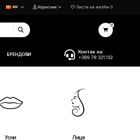
Корисник
Листа на желби
0
MK
0
Контак на:
БРЕНДОВИ
+389 78 321 132
Усни
Лице