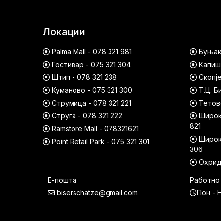
Локации
Palma Mall - 078 321 981
Буњако
Гостивар - 075 321 304
Капишт
Штип - 078 321 238
Скопје
Куманово - 075 321 300
Т.Ц. Б
Струмица - 078 321 221
Тетово
Струга - 078 321 222
Широк 
821
Ramstore Mall - 078321621
Широк 
Point Retail Park - 075 321 301
306
Охрид 
Е-пошта
Работно
biserschatze@gmail.com
Пон - Н