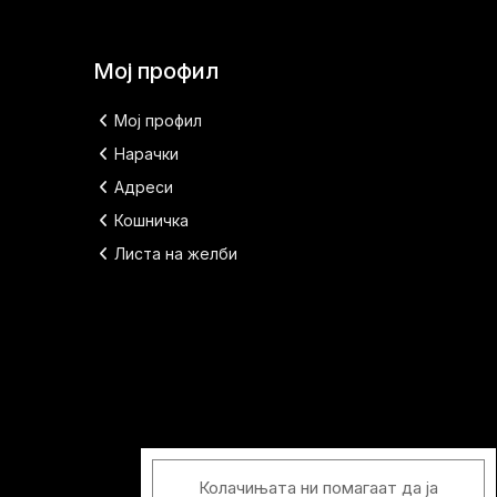
Мој профил
Мој профил
Нарачки
Адреси
Кошничка
Листа на желби
Колачињата ни помагаат да ја