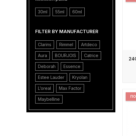
30ml
55ml
60ml
FILTER BY MANUFACTURER
Clarins
Rimmel
Artdeco
Aura
BOURJOIS
Catrice
Deborah
Essence
Estee Lauder
Kryolan
L’oreal
Max Factor
ПО
Maybelline