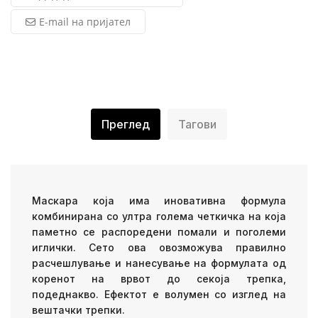
E-mail на пријател
Преглед
Тагови
Маскара која има иновативна формула
комбинирана со ултра голема четкичка на која
паметно се распоредени помали и поголеми
иглички. Сето ова овозможува правилно
расчешлување и нанесување на формулата од
коренот на врвот до секоја трепка,
подеднакво. Ефектот е волумен со изглед на
вештачки трепки.