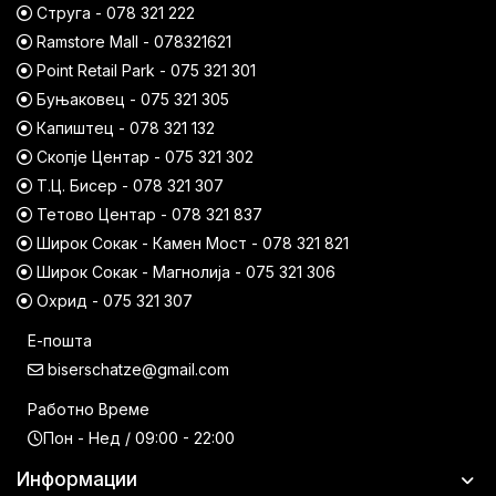
Струга - 078 321 222
Ramstore Mall - 078321621
Point Retail Park - 075 321 301
Буњаковец - 075 321 305
Капиштец - 078 321 132
Скопје Центар - 075 321 302
Т.Ц. Бисер - 078 321 307
Тетово Центар - 078 321 837
Широк Сокак - Камен Мост - 078 321 821
Широк Сокак - Магнолија - 075 321 306
Охрид - 075 321 307
Е-пошта
biserschatze@gmail.com
Работно Време
Пон - Нед / 09:00 - 22:00
Информации