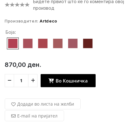
Бидете првиот што ќе го коментира овој
производ
Производител:
Artdeco
Боја:
870,00 ден.
Во Кошничка
Додади во листа на желби
E-mail на пријател