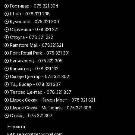
Гостивар - 075 321 304
Штип - 078 321 238
Куманово - 075 321 300
Струмица - 078 321 221
Струга - 078 321 222
Ramstore Mall - 078321621
Point Retail Park - 075 321 301
Буњаковец - 075 321 305
Капиштец - 078 321 132
Скопје Центар - 075 321 302
Т.Ц. Бисер - 078 321 307
Тетово Центар - 078 321 837
Широк Сокак - Камен Мост - 078 321 821
Широк Сокак - Магнолија - 075 321 306
Охрид - 075 321 307
Е-пошта
biserschatze@gmail.com