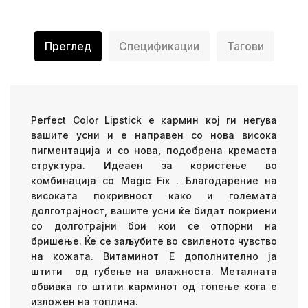
Преглед
Спецификации
Тагови
Perfect Color Lipstick е кармин кој ги негува
вашите усни и е направен со нова висока
пигментација и со нова, подобрена кремаста
структура. Идеаен за користење во
комбинација со Magic Fix . Благодарение на
високата покривност како и големата
долготрајност, вашите усни ќе бидат покриени
со долготрајни бои кои се отпорни на
бришење. Ќе се заљубите во свиленото чувство
на кожата. Витаминот Е дополнително ја
штити од губење на влажноста. Металната
обвивка го штити карминот од топење кога е
изложен на топлина.