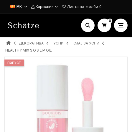
Корисник
Листа на желби
0
MK
0
ДЕКОРАТИВА
УСНИ
СЈАЈ ЗА УСНИ
HEALTHY MIX S.O.S LIP OIL
ПОПУСТ