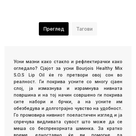
Преглед
Тагови
Усни мазни како стакло и рефлектирачки како
огледало? Сјајот за усни Bourjois Healthy Mix
S.O.S Lip Oil ќе го претвори овој сон во
реалност. Ги покрива усните со многу сјаен
слој, ја измазнува и израмнува нивната
површина и на тој начин совршено ги покрива
сите набори и брчки, а на усните им
обезбедува и долготрајно чувство на удобност.
Го промовира нивниот поеластичен изглед и ја
спречува видливата сувост што може да се
меша со беспрекорната шминка. За кратко
време, едноставно ќе ви помогне да