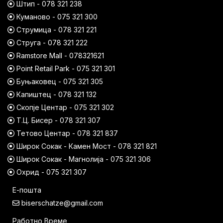
Штип - 078 321 238
Куманово - 075 321 300
Струмица - 078 321 221
Струга - 078 321 222
Ramstore Mall - 078321621
Point Retail Park - 075 321 301
Буњаковец - 075 321 305
Капиштец - 078 321 132
Скопје Центар - 075 321 302
Т.Ц. Бисер - 078 321 307
Тетово Центар - 078 321 837
Широк Сокак - Камен Мост - 078 321 821
Широк Сокак - Магнолија - 075 321 306
Охрид - 075 321 307
Е-пошта
biserschatze@gmail.com
Работно Време