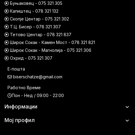
Буњаковец - 075 321 305
Капиштец - 078 321 132
Скопје Центар - 075 321 302
Т.Ц. Бисер - 078 321 307
Тетово Центар - 078 321 837
Широк Сокак - Камен Мост - 078 321 821
Широк Сокак - Магнолија - 075 321 306
Охрид - 075 321 307
Е-пошта
biserschatze@gmail.com
Работно Време
Пон - Нед / 09:00 - 22:00
Информации
Мој профил