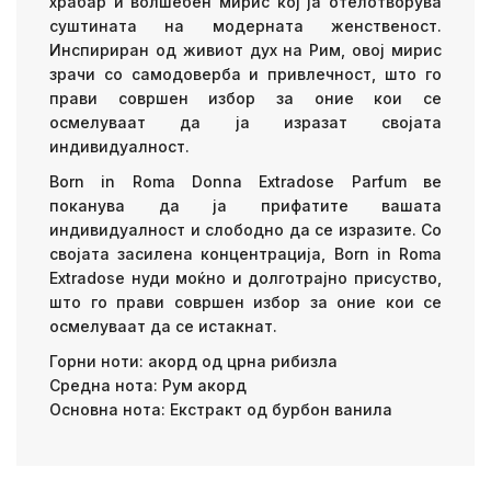
храбар и волшебен мирис кој ја отелотворува
суштината на модерната женственост.
Инспириран од живиот дух на Рим, овој мирис
зрачи со самодоверба и привлечност, што го
прави совршен избор за оние кои се
осмелуваат да ја изразат својата
индивидуалност.
Born in Roma Donna Extradose Parfum ве
поканува да ја прифатите вашата
индивидуалност и слободно да се изразите. Со
својата засилена концентрација, Born in Roma
Extradose нуди моќно и долготрајно присуство,
што го прави совршен избор за оние кои се
осмелуваат да се истакнат.
Горни ноти: акорд од црна рибизла
Средна нота: Рум акорд
Основна нота: Екстракт од бурбон ванила