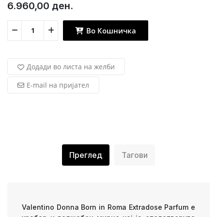
6.960,00 ден.
Во Кошничка
Додади во листа на желби
E-mail на пријател
Преглед
Тагови
Valentino Donna Born in Roma Extradose Parfum е