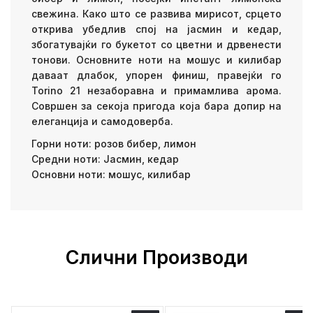
свежина. Како што се развива мирисот, срцето
открива убедлив спој на јасмин и кедар,
збогатувајќи го букетот со цветни и дрвенести
тонови. Основните ноти на мошус и килибар
даваат длабок, упорен финиш, правејќи го
Torino 21 незаборавна и примамлива арома.
Совршен за секоја пригода која бара допир на
елеганција и самодоверба.
Горни ноти: розов бибер, лимон
Средни ноти: Јасмин, кедар
Основни ноти: мошус, килибар
Слични Производи