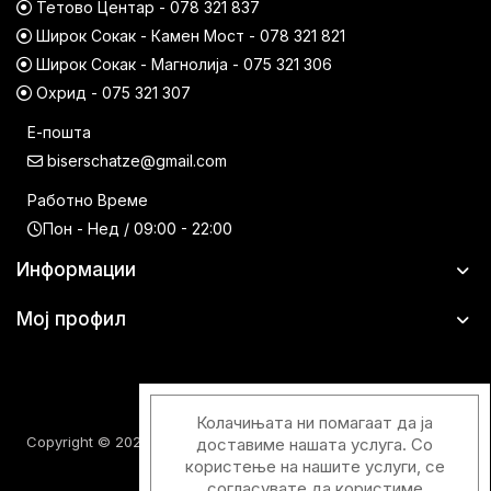
Тетово Центар - 078 321 837
Широк Сокак - Камен Мост - 078 321 821
Широк Сокак - Магнолија - 075 321 306
Охрид - 075 321 307
Е-пошта
biserschatze@gmail.com
Работно Време
Пон - Нед / 09:00 - 22:00
Информации
Мој профил
Колачињата ни помагаат да ја
Copyright © 2026 Шатци Парфимерии. Сите права задржани.
доставиме нашата услуга. Со
користење на нашите услуги, се
согласувате да користиме