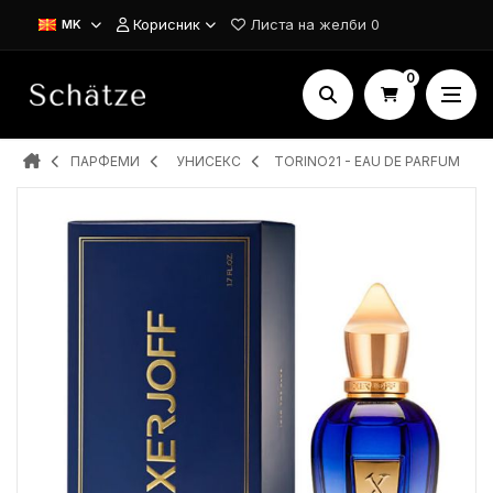
Корисник
Листа на желби
0
MK
0
ПАРФЕМИ
УНИСЕКС
TORINO21 - EAU DE PARFUM