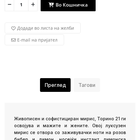
Во Кошничка
Додади во листа на желби
E-mail на пријател
Преглед
Тагови
Живописен и софистициран мирис, Торино 21 ги
освојува и мажите и жените. Овој луксузен
мирис се отвора со заживувачки ноти на розов
бибер и лимон, носејќи инстант лимонска