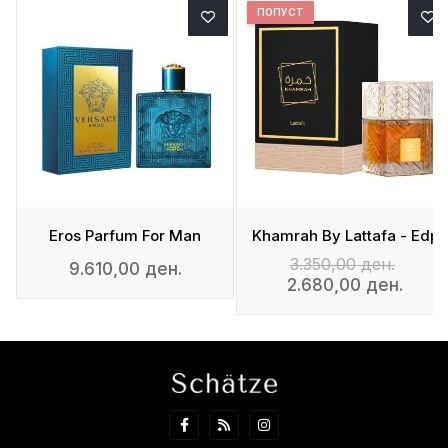
ПОПУСТ
m
Eros Parfum For Man
Khamrah By Lattafa - Edp
3.350,00 ден.
9.610,00 ден.
2.680,00 ден.