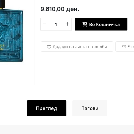
9.610,00 ден.
Во Кошничка
Додади во листа на желби
E-m
Преглед
Тагови