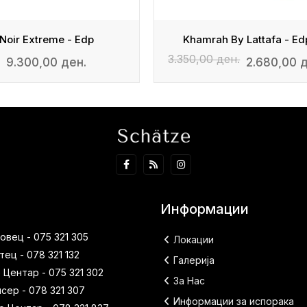
Noir Extreme - Edp
Khamrah By Lattafa - Ed
3.350,00 ден.
9.300,00 ден.
2.680,00 
Информации
вец - 075 321 305
Локации
ец - 078 321 132
Галерија
 Центар - 075 321 302
За Нас
исер - 078 321 307
Информации за испорака