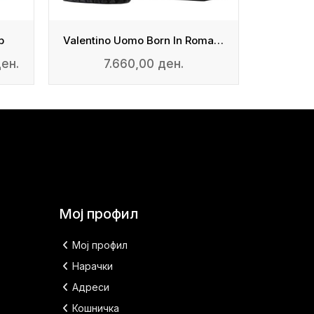
p
Valentino Uomo Born In Roma Extradose - Parfum
7.200,00
ден.
7.660,00 ден.
Мој профил
Мој профил
Нарачки
Адреси
Кошничка