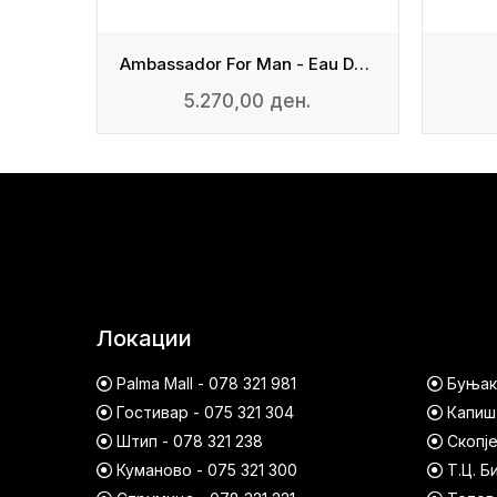
rfum
Ambassador For Man - Eau De Parfum
5.270,00 ден.
Локации
Palma Mall - 078 321 981
Буњако
Гостивар - 075 321 304
Капишт
Штип - 078 321 238
Скопје
Куманово - 075 321 300
Т.Ц. Б