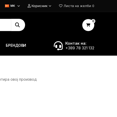
Корисник
Листа на желби
0
MK
0
Контак на:
БРЕНДОВИ
+389 78 321 132
нтира овој производ