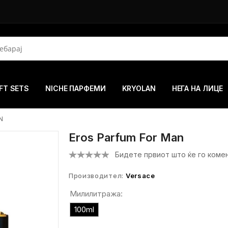
FT SETS
NICHE ПАРФЕМИ
KRYOLAN
НЕГА НА ЛИЦЕ
N
Eros Parfum For Man
Бидете првиот што ќе го коме
Производител:
Versace
Милилитража:
100ml