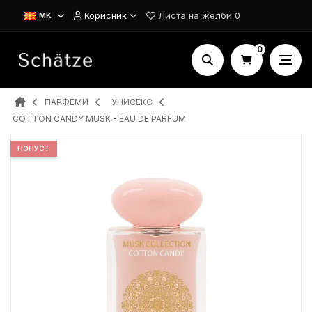
Корисник
Листа на желби
0
MK
0
ПАРФЕМИ
УНИСЕКС
COTTON CANDY MUSK - EAU DE PARFUM
ПОПУСТ