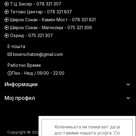
Т.Ц. Бисер - 078 321 307
Тетово Центар - 078 321 837
Широк Сокак - Камен Мост - 078 321 821
Широк Сокак - Магнолија - 075 321 306
Охрид - 075 321 307
Е-пошта
biserschatze@gmail.com
Работно Време
Пон - Нед / 09:00 - 22:00
Информации
Мој профил
Колачињата ни помагаат да ја
Copyright © 2026 Шатци Парфимерии. Сите права задржани.
доставиме нашата услуга. Со