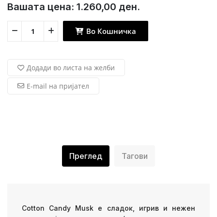
Вашата цена:
1.260,00 ден.
Во Кошничка
Додади во листа на желби
E-mail на пријател
Преглед
Тагови
Cotton Candy Musk е сладок, игрив и нежен