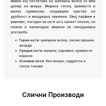
мирис кој потсетува на шеќерна волна со мек
допир на мошус. Мириса топло, кремасто и
малку гурмански, создавајќи чувство на
удобност и младешка свежина. Овој парфем е
унисекс
, погоден за сите што сакаат слатки, но
нежни и ненападни мириси за секојдневна
употреба.
Горни ноти:
шеќерна волна, лесни овошни
акорди
Средни ноти:
ванила, карамел, кремасти
нијанси
Основни ноти:
бел мошус, пудрести и
топли тонови
Слични Производи