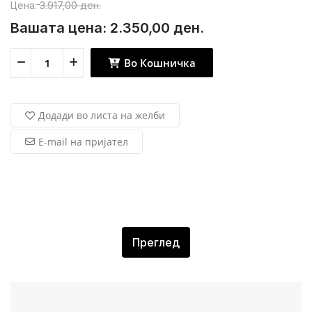
Цена:
3.917,00 ден.
Вашата цена:
2.350,00 ден.
Во Кошничка
Додади во листа на желби
E-mail на пријател
Преглед