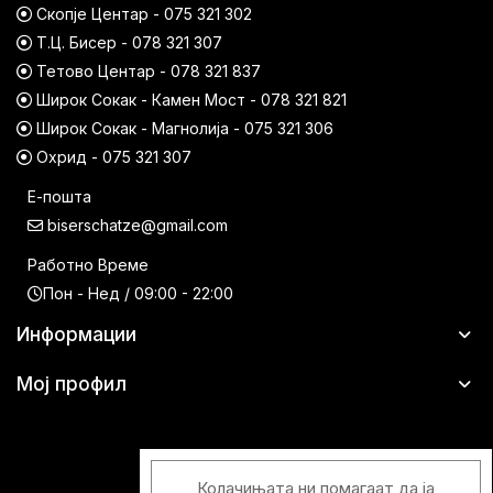
Скопје Центар - 075 321 302
Т.Ц. Бисер - 078 321 307
Тетово Центар - 078 321 837
Широк Сокак - Камен Мост - 078 321 821
Широк Сокак - Магнолија - 075 321 306
Охрид - 075 321 307
Е-пошта
biserschatze@gmail.com
Работно Време
Пон - Нед / 09:00 - 22:00
Информации
Мој профил
Колачињата ни помагаат да ја