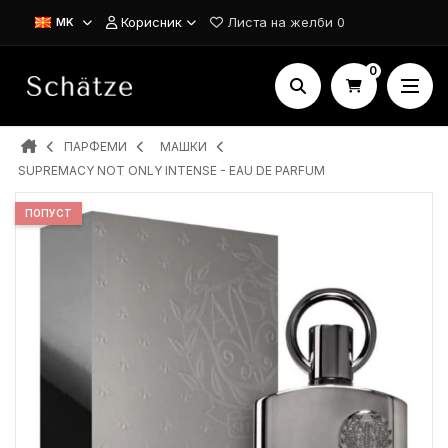
Корисник
Листа на желби
0
MK
0
ПАРФЕМИ
MAШКИ
SUPREMACY NOT ONLY INTENSE - EAU DE PARFUM
ПОПУСТ