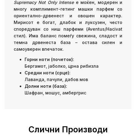
Supremacy Not Only Intense
е моќен, модерен и
многу комплимент-гетинг машки парфем со
ориентално-дрвенест и овошен карактер.
Мирисот е богат, длабок и луксузен, често
споредуван со ниш парфеми (Aventus/Hacivat
стил). Има баланс помеѓу свежина, сладост и
темна дрвенеста база – остава силен и
самоуверен впечаток.
Горни ноти (почеток):
Бергамот, јаболко, црна рибизла
Средни ноти (срце):
Лаванда, пачули, дабов мов
Долни ноти (база):
Шафран, мошус, амбергрис
Слични Производи