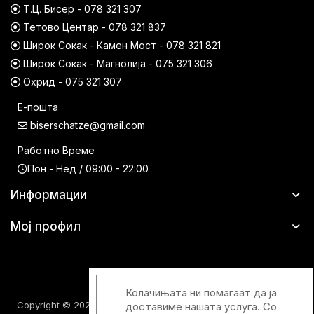
Т.Ц. Бисер - 078 321 307
Тетово Центар - 078 321 837
Широк Сокак - Камен Мост - 078 321 821
Широк Сокак - Магнолија - 075 321 306
Охрид - 075 321 307
Е-пошта
biserschatze@gmail.com
Работно Време
Пон - Нед / 09:00 - 22:00
Информации
Мој профил
Колачињата ни помагаат да ја
Copyright © 2026 Шатци Парфимерии. Сите права задржани.
доставиме нашата услуга. Со