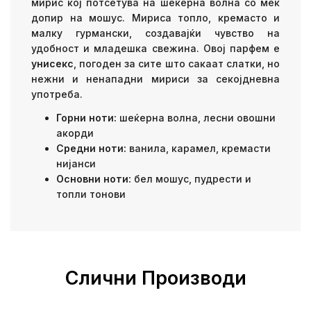
мирис кој потсетува на шеќерна волна со мек
допир на мошус. Мириса топло, кремасто и
малку гурмански, создавајќи чувство на
удобност и младешка свежина. Овој парфем е
унисекс
, погоден за сите што сакаат слатки, но
нежни и ненападни мириси за секојдневна
употреба.
Горни ноти:
шеќерна волна, лесни овошни
акорди
Средни ноти:
ванила, карамел, кремасти
нијанси
Основни ноти:
бел мошус, пудрести и
топли тонови
Слични Производи