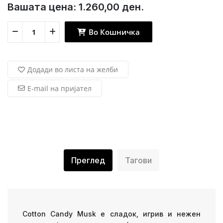
Вашата цена:
1.260,00 ден.
Во Кошничка
Додади во листа на желби
E-mail на пријател
Преглед
Тагови
Cotton Candy Musk е сладок, игрив и нежен