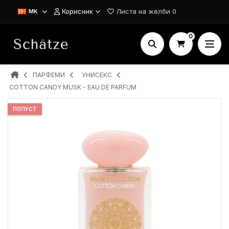
Корисник
Листа на желби
0
MK
0
ПАРФЕМИ
УНИСЕКС
COTTON CANDY MUSK - EAU DE PARFUM
ПОПУСТ