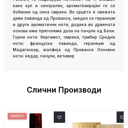
како кул и сензуален, ароматизирајќи го со
бобинки од сина смрека. Во срцето е свежата
дива лаванда од Прованса, заедно со гераниум
и други ароматични ноти, додека во дрвената
основа има преголема доза на пачули од Бали.
Горни ноти: бергамот, смрека, ѓумбир Средни
ноти: француска лаванда, гераниум од
Мадагаскар, жалфија од Прованса Основни
ноти: кедар, пачули, ветивер
Слични Производи
ПОПУСТ