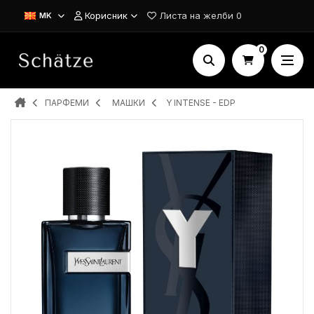
Корисник
Листа на желби
0
MK
0
ПАРФЕМИ
MAШКИ
Y INTENSE - EDP