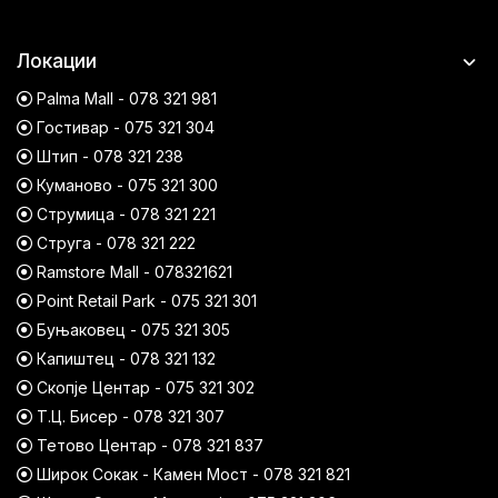
Локации
Palma Mall - 078 321 981
Гостивар - 075 321 304
Штип - 078 321 238
Куманово - 075 321 300
Струмица - 078 321 221
Струга - 078 321 222
Ramstore Mall - 078321621
Point Retail Park - 075 321 301
Буњаковец - 075 321 305
Капиштец - 078 321 132
Скопје Центар - 075 321 302
Т.Ц. Бисер - 078 321 307
Тетово Центар - 078 321 837
Широк Сокак - Камен Мост - 078 321 821