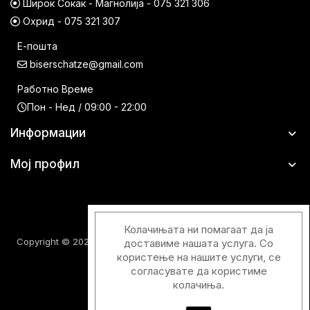
Широк Сокак - Магнолија - 075 321 306
Охрид - 075 321 307
Е-пошта
biserschatze@gmail.com
Работно Време
Пон - Нед / 09:00 - 22:00
Информации
Мој профил
Колачињата ни помагаат да ја
Copyright © 2026 Шатци Парфимерии. Сите права задржани.
доставиме нашата услуга. Со
користење на нашите услуги, се
согласувате да користиме
колачиња.