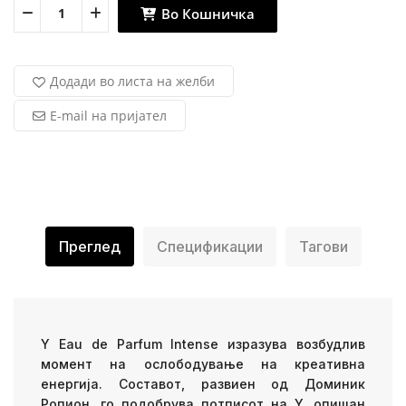
Во Кошничка
Додади во листа на желби
E-mail на пријател
Преглед
Спецификации
Тагови
Y Eau de Parfum Intense изразува возбудлив
момент на ослободување на креативна
енергија. Составот, развиен од Доминик
Ропион, го подобрува потписот на Y, опишан