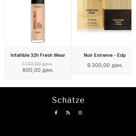
m
Infallible 32h Fresh Wear
Noir Extreme - Edp
1.143,00 ден.
9.300,00 ден.
800,00 ден.