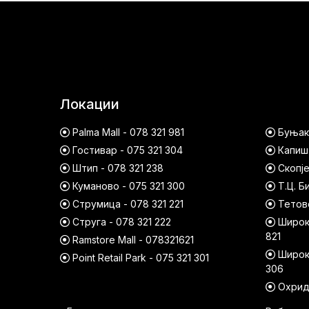
Локации
Palma Mall - 078 321 981
Буњако
Гостивар - 075 321 304
Капишт
Штип - 078 321 238
Скопје
Куманово - 075 321 300
Т.Ц. Б
Струмица - 078 321 221
Тетово
Струга - 078 321 222
Широк 
821
Ramstore Mall - 078321621
Широк 
Point Retail Park - 075 321 301
306
Охрид 