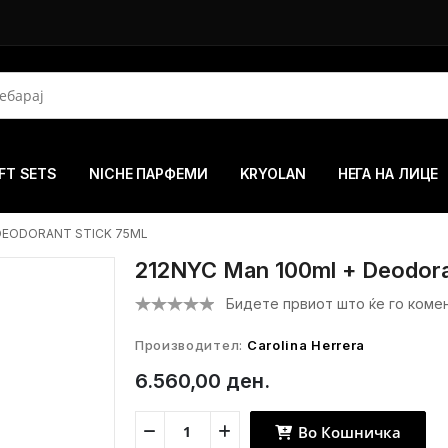
FT SETS
NICHE ПАРФЕМИ
KRYOLAN
НЕГА НА ЛИЦЕ
 DEODORANT STICK 75ML
212NYC Man 100ml + Deodora
Бидете првиот што ќе го коме
Производител:
Carolina Herrera
6.560,00 ден.
Во Кошничка