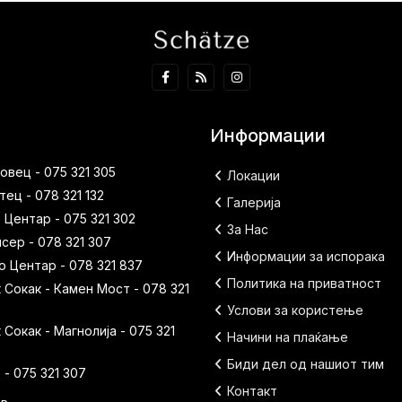
Информации
вец - 075 321 305
Локации
ец - 078 321 132
Галерија
 Центар - 075 321 302
За Нас
исер - 078 321 307
Информации за испорака
 Центар - 078 321 837
Политика на приватност
Сокак - Камен Мост - 078 321
Услови за користење
Сокак - Магнолија - 075 321
Начини на плаќање
Биди дел од нашиот тим
- 075 321 307
Контакт