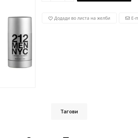
Додади во листа на желби
E-m
Тагови