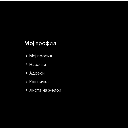
Мој профил
Мој профил
Нарачки
Адреси
Кошничка
Листа на желби