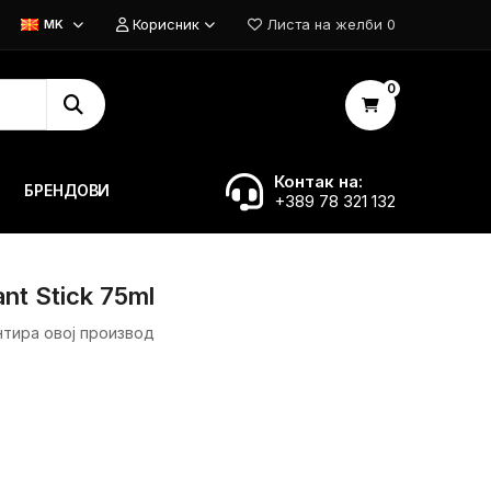
Корисник
Листа на желби
0
MK
0
Контак на:
БРЕНДОВИ
+389 78 321 132
nt Stick 75ml
нтира овој производ