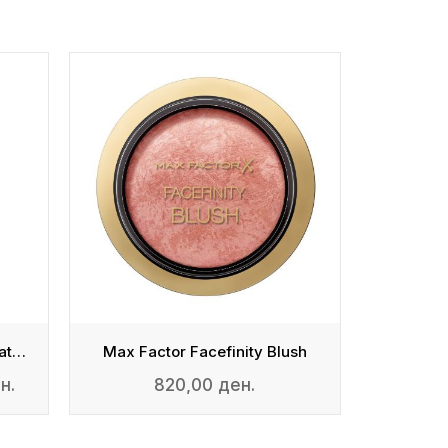
ДОБРА Ц
ПОПУСТ
Lasting Performance Foundation
Max Factor Facefinity Blush
840,00
н.
820,00 ден.