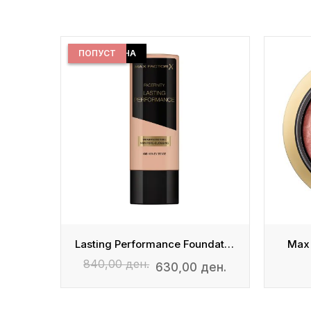
ДОБРА ЦЕНА
ПОПУСТ
Blush
Lasting Performance Foundation
Max 
840,00 ден.
630,00 ден.