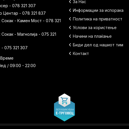
За Нас
исер - 078 321 307
Информации за испорака
 Центар - 078 321 837
Политика на приватност
Сокак - Камен Мост - 078 321
Услови за користење
Сокак - Магнолија - 075 321
Начини на плаќање
Биди дел од нашиот тим
- 075 321 307
Контакт
 Време
ед / 09:00 - 22:00