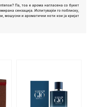
ntense? Па, тоа е арома нагласена со букет
мирана сензација. Испитувајќи го поблиску,
и, мошусни и ароматични ноти кои ја кријат