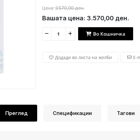
Цена:
3.570,00 ден.
Вашата цена:
3.570,00 ден.
Во Кошничка
Додади во листа на желби
E-m
Преглед
Спецификации
Тагови