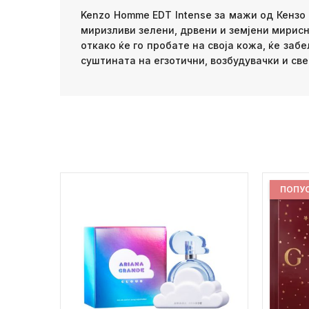
Kenzo Homme EDT Intense за мажи од Кензо 
миризливи зелени, дрвени и земјени мирисн
откако ќе го пробате на своја кожа, ќе за
суштината на егзотични, возбудувачки и све
ПОПУ