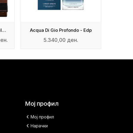
London For Him - Eau De Toilette
Acqua Di Gio Profondo - Edp
Clou
ен.
5.340,00 ден.
3
Мој профил
Мој профил
Нарачки