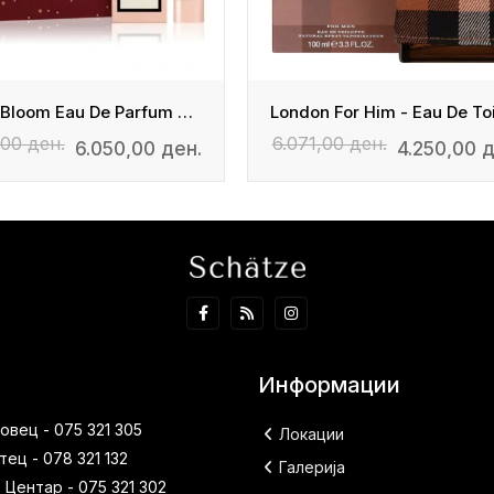
Gucci Bloom Eau De Parfum 50ml + Body Lotion 50ml
,00 ден.
6.071,00 ден.
6.050,00 ден.
4.250,00 д
Информации
вец - 075 321 305
Локации
ец - 078 321 132
Галерија
 Центар - 075 321 302