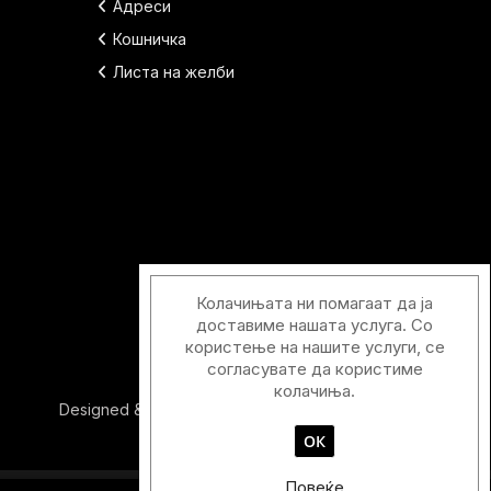
Адреси
Кошничка
Листа на желби
Колачињата ни помагаат да ја
доставиме нашата услуга. Со
користење на нашите услуги, се
согласувате да користиме
колачиња.
Designed & Developed with
by
Duos Digital
ОК
Повеќе