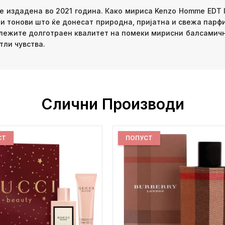
e издадена во 2021 година. Како мириса Kenzo Homme EDT I
и тонови што ќе донесат природна, пријатна и свежа парфи
бележите долготраен квалитет на помеки мирисни балсамичн
тли чувства.
Слични Производи
СТ
ПОПУСТ