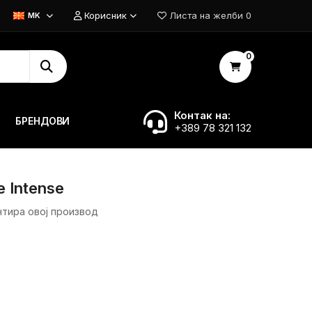
Корисник
Листа на желби
0
MK
0
Контак на:
БРЕНДОВИ
+389 78 321 132
 Intense
нтира овој производ