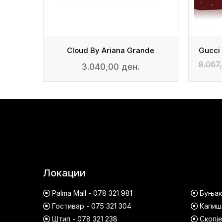
- Edp
Cloud By Ariana Grande
8.067
3.040,00 ден.
Локации
Palma Mall - 078 321 981
Буњако
Гостивар - 075 321 304
Капишт
Штип - 078 321 238
Скопје