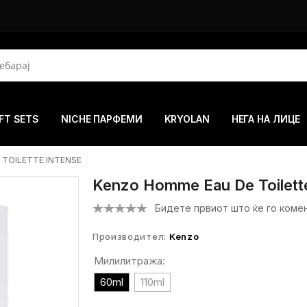
FT SETS
NICHE ПАРФЕМИ
KRYOLAN
НЕГА НА ЛИЦЕ
 TOILETTE INTENSE
Kenzo Homme Eau De Toilette
Бидете првиот што ќе го коме
Производител:
Kenzo
Милилитража:
60ml
110ml